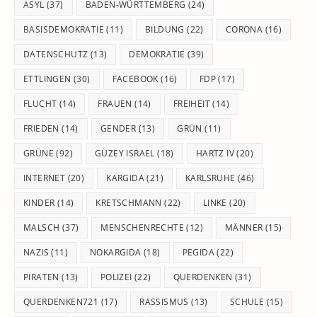
pan
ASYL
(37)
BADEN-WÜRTTEMBERG
(24)
BASISDEMOKRATIE
(11)
BILDUNG
(22)
CORONA
(16)
DATENSCHUTZ
(13)
DEMOKRATIE
(39)
ETTLINGEN
(30)
FACEBOOK
(16)
FDP
(17)
FLUCHT
(14)
FRAUEN
(14)
FREIHEIT
(14)
FRIEDEN
(14)
GENDER
(13)
GRÜN
(11)
GRÜNE
(92)
GÜZEY ISRAEL
(18)
HARTZ IV
(20)
INTERNET
(20)
KARGIDA
(21)
KARLSRUHE
(46)
KINDER
(14)
KRETSCHMANN
(22)
LINKE
(20)
MALSCH
(37)
MENSCHENRECHTE
(12)
MÄNNER
(15)
NAZIS
(11)
NOKARGIDA
(18)
PEGIDA
(22)
PIRATEN
(13)
POLIZEI
(22)
QUERDENKEN
(31)
QUERDENKEN721
(17)
RASSISMUS
(13)
SCHULE
(15)