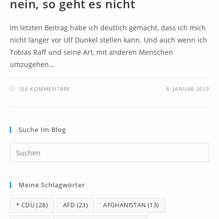
nein, so geht es nicht
Im letzten Beitrag habe ich deutlich gemacht, dass ich mich
nicht länger vor Ulf Dunkel stellen kann. Und auch wenn ich
Tobias Raff und seine Art, mit anderen Menschen
umzugehen…
166 KOMMENTARE
6. JANUAR 2013
Suche Im Blog
Pr
Es
to
Meine Schlagwörter
clo
th
* CDU
(28)
AFD
(23)
AFGHANISTAN
(13)
se