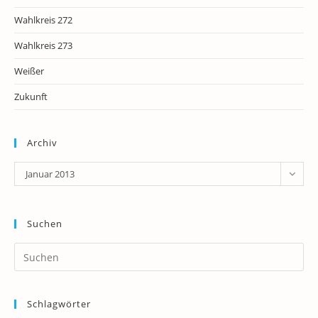
Wahlkreis 272
Wahlkreis 273
Weißer
Zukunft
Archiv
Archiv
Januar 2013
Suchen
Pr
Es
to
Schlagwörter
clo