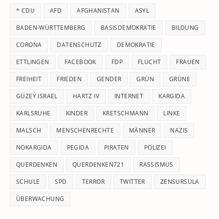
th
* CDU
AFD
AFGHANISTAN
ASYL
se
pan
BADEN-WÜRTTEMBERG
BASISDEMOKRATIE
BILDUNG
CORONA
DATENSCHUTZ
DEMOKRATIE
ETTLINGEN
FACEBOOK
FDP
FLUCHT
FRAUEN
FREIHEIT
FRIEDEN
GENDER
GRÜN
GRÜNE
GÜZEY ISRAEL
HARTZ IV
INTERNET
KARGIDA
KARLSRUHE
KINDER
KRETSCHMANN
LINKE
MALSCH
MENSCHENRECHTE
MÄNNER
NAZIS
NOKARGIDA
PEGIDA
PIRATEN
POLIZEI
QUERDENKEN
QUERDENKEN721
RASSISMUS
SCHULE
SPD
TERROR
TWITTER
ZENSURSULA
ÜBERWACHUNG