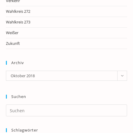
Verkehr
Wahlkreis 272
Wahlkreis 273
Weißer
Zukunft
Archiv
Archiv
Oktober 2018
Suchen
Pr
Es
to
Schlagwörter
clo