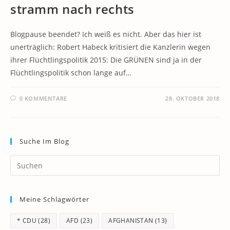
stramm nach rechts
Blogpause beendet? Ich weiß es nicht. Aber das hier ist
unerträglich: Robert Habeck kritisiert die Kanzlerin wegen
ihrer Flüchtlingspolitik 2015: Die GRÜNEN sind ja in der
Flüchtlingspolitik schon lange auf…
0 KOMMENTARE
28. OKTOBER 2018
Suche Im Blog
Pr
Es
to
Meine Schlagwörter
clo
th
* CDU
(28)
AFD
(23)
AFGHANISTAN
(13)
se