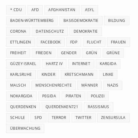
th
* CDU
AFD
AFGHANISTAN
ASYL
se
pan
BADEN-WÜRTTEMBERG
BASISDEMOKRATIE
BILDUNG
CORONA
DATENSCHUTZ
DEMOKRATIE
ETTLINGEN
FACEBOOK
FDP
FLUCHT
FRAUEN
FREIHEIT
FRIEDEN
GENDER
GRÜN
GRÜNE
GÜZEY ISRAEL
HARTZ IV
INTERNET
KARGIDA
KARLSRUHE
KINDER
KRETSCHMANN
LINKE
MALSCH
MENSCHENRECHTE
MÄNNER
NAZIS
NOKARGIDA
PEGIDA
PIRATEN
POLIZEI
QUERDENKEN
QUERDENKEN721
RASSISMUS
SCHULE
SPD
TERROR
TWITTER
ZENSURSULA
ÜBERWACHUNG