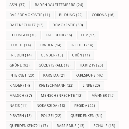
pan
ASYL
(37)
BADEN-WÜRTTEMBERG
(24)
BASISDEMOKRATIE
(11)
BILDUNG
(22)
CORONA
(16)
DATENSCHUTZ
(13)
DEMOKRATIE
(39)
ETTLINGEN
(30)
FACEBOOK
(16)
FDP
(17)
FLUCHT
(14)
FRAUEN
(14)
FREIHEIT
(14)
FRIEDEN
(14)
GENDER
(13)
GRÜN
(11)
GRÜNE
(92)
GÜZEY ISRAEL
(18)
HARTZ IV
(20)
INTERNET
(20)
KARGIDA
(21)
KARLSRUHE
(46)
KINDER
(14)
KRETSCHMANN
(22)
LINKE
(20)
MALSCH
(37)
MENSCHENRECHTE
(12)
MÄNNER
(15)
NAZIS
(11)
NOKARGIDA
(18)
PEGIDA
(22)
PIRATEN
(13)
POLIZEI
(22)
QUERDENKEN
(31)
QUERDENKEN721
(17)
RASSISMUS
(13)
SCHULE
(15)