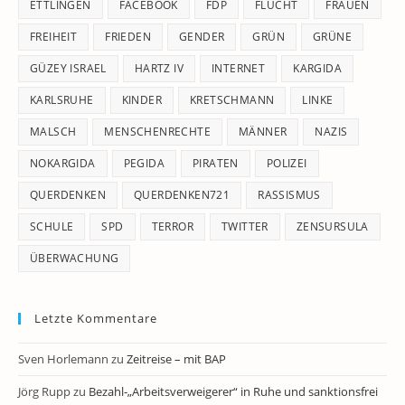
ETTLINGEN
FACEBOOK
FDP
FLUCHT
FRAUEN
FREIHEIT
FRIEDEN
GENDER
GRÜN
GRÜNE
GÜZEY ISRAEL
HARTZ IV
INTERNET
KARGIDA
KARLSRUHE
KINDER
KRETSCHMANN
LINKE
MALSCH
MENSCHENRECHTE
MÄNNER
NAZIS
NOKARGIDA
PEGIDA
PIRATEN
POLIZEI
QUERDENKEN
QUERDENKEN721
RASSISMUS
SCHULE
SPD
TERROR
TWITTER
ZENSURSULA
ÜBERWACHUNG
Letzte Kommentare
Sven Horlemann
zu
Zeitreise – mit BAP
Jörg Rupp
zu
Bezahl-„Arbeitsverweigerer“ in Ruhe und sanktionsfrei