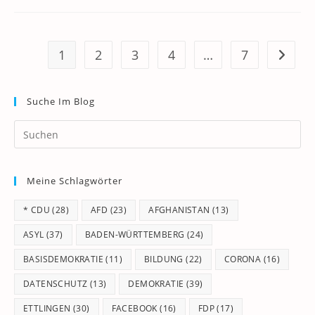
1
2
3
4
…
7
Zur näc
Suche Im Blog
Pr
Es
to
Meine Schlagwörter
clo
th
* CDU
(28)
AFD
(23)
AFGHANISTAN
(13)
se
pan
ASYL
(37)
BADEN-WÜRTTEMBERG
(24)
BASISDEMOKRATIE
(11)
BILDUNG
(22)
CORONA
(16)
DATENSCHUTZ
(13)
DEMOKRATIE
(39)
ETTLINGEN
(30)
FACEBOOK
(16)
FDP
(17)