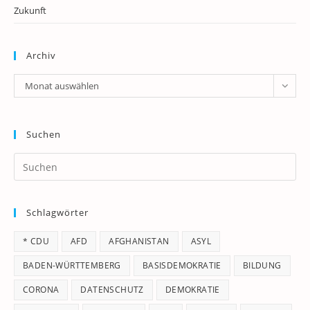
Zukunft
Archiv
Archiv
Monat auswählen
Suchen
Pr
Es
to
Schlagwörter
clo
th
* CDU
AFD
AFGHANISTAN
ASYL
se
pan
BADEN-WÜRTTEMBERG
BASISDEMOKRATIE
BILDUNG
CORONA
DATENSCHUTZ
DEMOKRATIE