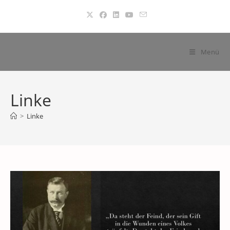
Zum
Inhalt
springen
Menü
Linke
>
Linke