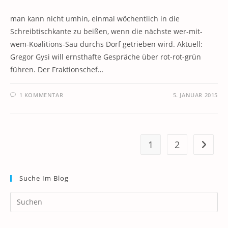
man kann nicht umhin, einmal wöchentlich in die
Schreibtischkante zu beißen, wenn die nächste wer-mit-
wem-Koalitions-Sau durchs Dorf getrieben wird. Aktuell:
Gregor Gysi will ernsthafte Gespräche über rot-rot-grün
führen. Der Fraktionschef…
1 KOMMENTAR
5. JANUAR 2015
1
2
Zur näc
Suche Im Blog
Pr
Es
to