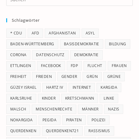
Es
to
Schlagwörter
clo
th
* CDU
AFD
AFGHANISTAN
ASYL
se
pan
BADEN-WÜRTTEMBERG
BASISDEMOKRATIE
BILDUNG
CORONA
DATENSCHUTZ
DEMOKRATIE
ETTLINGEN
FACEBOOK
FDP
FLUCHT
FRAUEN
FREIHEIT
FRIEDEN
GENDER
GRÜN
GRÜNE
GÜZEY ISRAEL
HARTZ IV
INTERNET
KARGIDA
KARLSRUHE
KINDER
KRETSCHMANN
LINKE
MALSCH
MENSCHENRECHTE
MÄNNER
NAZIS
NOKARGIDA
PEGIDA
PIRATEN
POLIZEI
QUERDENKEN
QUERDENKEN721
RASSISMUS