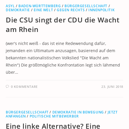
ASYL
/
BADEN-WÜRTTEMBERG
/
BÜRGERGESELLSCHAFT
/
DEMOKRATIE
/
EINE WELT
/
GEGEN RECHTS
/
INNENPOLITIK
Die CSU singt der CDU die Wacht
am Rhein
(wer's nicht weiß - das ist eine Redewendung dafür,
jemanden ein Ultimatum anzusagen, basierend auf dem
bekannten nationalistischen Volkslied "Die Wacht am
Rhein") Die größtmögliche Konfrontation legt sich lähmend
über…
0 KOMMENTARE
23. JUNI 2018
BÜRGERGESELLSCHAFT
/
DEMOKRATIE IN BEWEGUNG
/
JETZT
ANFANGEN
/
POLITISCHE MITBEWERBER
Eine linke Alternative? Eine