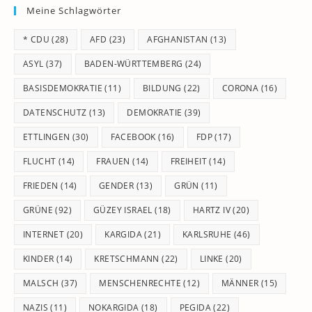
Meine Schlagwörter
clo
th
* CDU
(28)
AFD
(23)
AFGHANISTAN
(13)
se
pan
ASYL
(37)
BADEN-WÜRTTEMBERG
(24)
BASISDEMOKRATIE
(11)
BILDUNG
(22)
CORONA
(16)
DATENSCHUTZ
(13)
DEMOKRATIE
(39)
ETTLINGEN
(30)
FACEBOOK
(16)
FDP
(17)
FLUCHT
(14)
FRAUEN
(14)
FREIHEIT
(14)
FRIEDEN
(14)
GENDER
(13)
GRÜN
(11)
GRÜNE
(92)
GÜZEY ISRAEL
(18)
HARTZ IV
(20)
INTERNET
(20)
KARGIDA
(21)
KARLSRUHE
(46)
KINDER
(14)
KRETSCHMANN
(22)
LINKE
(20)
MALSCH
(37)
MENSCHENRECHTE
(12)
MÄNNER
(15)
NAZIS
(11)
NOKARGIDA
(18)
PEGIDA
(22)