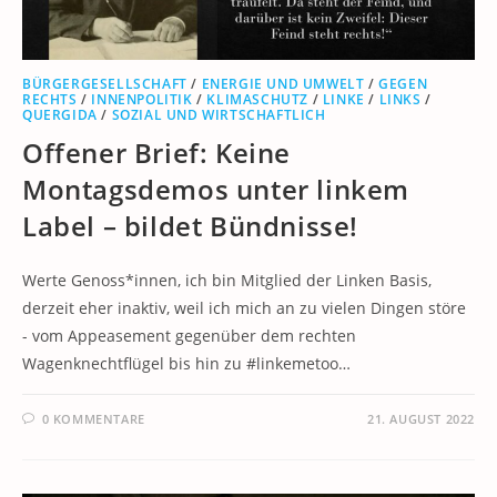
BÜRGERGESELLSCHAFT
/
ENERGIE UND UMWELT
/
GEGEN
RECHTS
/
INNENPOLITIK
/
KLIMASCHUTZ
/
LINKE
/
LINKS
/
QUERGIDA
/
SOZIAL UND WIRTSCHAFTLICH
Offener Brief: Keine
Montagsdemos unter linkem
Label – bildet Bündnisse!
Werte Genoss*innen, ich bin Mitglied der Linken Basis,
derzeit eher inaktiv, weil ich mich an zu vielen Dingen störe
- vom Appeasement gegenüber dem rechten
Wagenknechtflügel bis hin zu #linkemetoo…
0 KOMMENTARE
21. AUGUST 2022