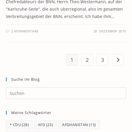
Chefredakteurs der BNN, Herrn Theo Westermann, auf der
"Karlsruhe-Seite", die auch überregional, also im gesamten
Verbreitungsgebiet der BNN, erscheint. Ich habe ihm…
2 KOMMENTARE
20. DEZEMBER 2015
1
2
3
Zur näc
Suche Im Blog
Pr
Es
to
Meine Schlagwörter
clo
th
* CDU
(28)
AFD
(23)
AFGHANISTAN
(13)
se