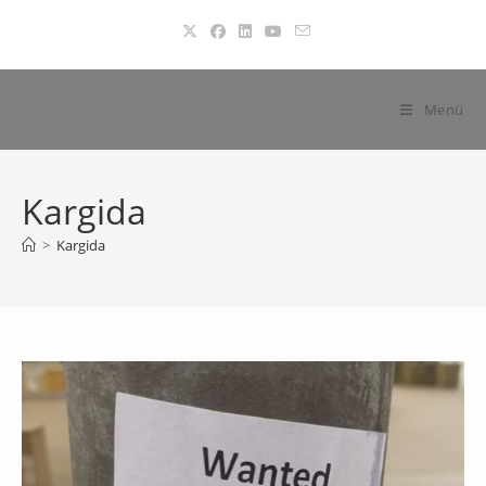
Zum
Inhalt
springen
Menü
Kargida
>
Kargida