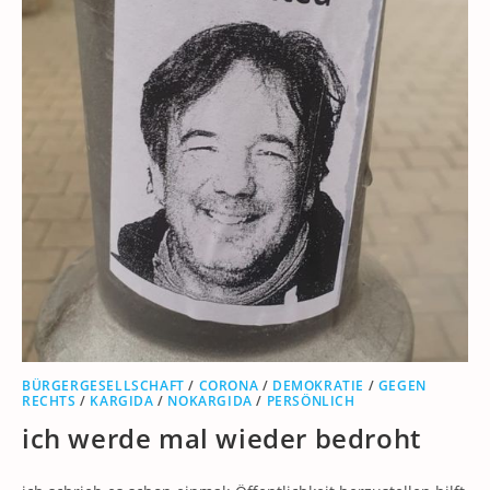
BÜRGERGESELLSCHAFT
/
CORONA
/
DEMOKRATIE
/
GEGEN
RECHTS
/
KARGIDA
/
NOKARGIDA
/
PERSÖNLICH
ich werde mal wieder bedroht