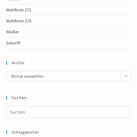
Wahlkreis 272
Wahlkreis 273
Weißer
Zukunft
Archiv
Archiv
Monat auswählen
Suchen
Pr
Es
to
Schlagwörter
clo