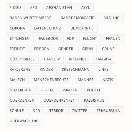
th
* CDU
AFD
AFGHANISTAN
ASYL
se
pan
BADEN-WÜRTTEMBERG
BASISDEMOKRATIE
BILDUNG
CORONA
DATENSCHUTZ
DEMOKRATIE
ETTLINGEN
FACEBOOK
FDP
FLUCHT
FRAUEN
FREIHEIT
FRIEDEN
GENDER
GRÜN
GRÜNE
GÜZEY ISRAEL
HARTZ IV
INTERNET
KARGIDA
KARLSRUHE
KINDER
KRETSCHMANN
LINKE
MALSCH
MENSCHENRECHTE
MÄNNER
NAZIS
NOKARGIDA
PEGIDA
PIRATEN
POLIZEI
QUERDENKEN
QUERDENKEN721
RASSISMUS
SCHULE
SPD
TERROR
TWITTER
ZENSURSULA
ÜBERWACHUNG