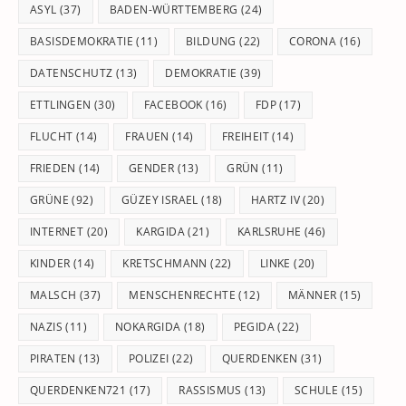
pan
ASYL
(37)
BADEN-WÜRTTEMBERG
(24)
BASISDEMOKRATIE
(11)
BILDUNG
(22)
CORONA
(16)
DATENSCHUTZ
(13)
DEMOKRATIE
(39)
ETTLINGEN
(30)
FACEBOOK
(16)
FDP
(17)
FLUCHT
(14)
FRAUEN
(14)
FREIHEIT
(14)
FRIEDEN
(14)
GENDER
(13)
GRÜN
(11)
GRÜNE
(92)
GÜZEY ISRAEL
(18)
HARTZ IV
(20)
INTERNET
(20)
KARGIDA
(21)
KARLSRUHE
(46)
KINDER
(14)
KRETSCHMANN
(22)
LINKE
(20)
MALSCH
(37)
MENSCHENRECHTE
(12)
MÄNNER
(15)
NAZIS
(11)
NOKARGIDA
(18)
PEGIDA
(22)
PIRATEN
(13)
POLIZEI
(22)
QUERDENKEN
(31)
QUERDENKEN721
(17)
RASSISMUS
(13)
SCHULE
(15)