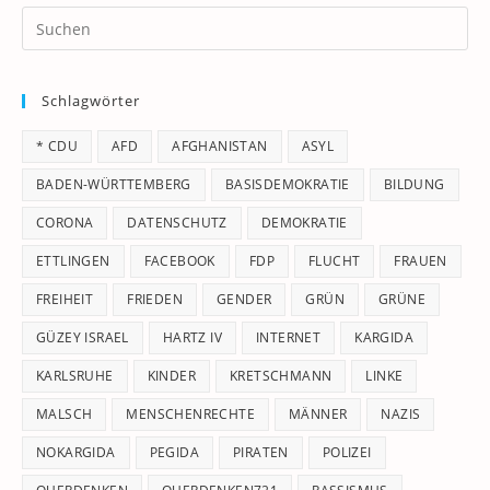
Pr
Es
to
Schlagwörter
clo
th
* CDU
AFD
AFGHANISTAN
ASYL
se
pan
BADEN-WÜRTTEMBERG
BASISDEMOKRATIE
BILDUNG
CORONA
DATENSCHUTZ
DEMOKRATIE
ETTLINGEN
FACEBOOK
FDP
FLUCHT
FRAUEN
FREIHEIT
FRIEDEN
GENDER
GRÜN
GRÜNE
GÜZEY ISRAEL
HARTZ IV
INTERNET
KARGIDA
KARLSRUHE
KINDER
KRETSCHMANN
LINKE
MALSCH
MENSCHENRECHTE
MÄNNER
NAZIS
NOKARGIDA
PEGIDA
PIRATEN
POLIZEI