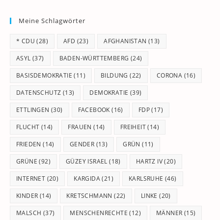
to
Meine Schlagwörter
clo
th
* CDU
(28)
AFD
(23)
AFGHANISTAN
(13)
se
pan
ASYL
(37)
BADEN-WÜRTTEMBERG
(24)
BASISDEMOKRATIE
(11)
BILDUNG
(22)
CORONA
(16)
DATENSCHUTZ
(13)
DEMOKRATIE
(39)
ETTLINGEN
(30)
FACEBOOK
(16)
FDP
(17)
FLUCHT
(14)
FRAUEN
(14)
FREIHEIT
(14)
FRIEDEN
(14)
GENDER
(13)
GRÜN
(11)
GRÜNE
(92)
GÜZEY ISRAEL
(18)
HARTZ IV
(20)
INTERNET
(20)
KARGIDA
(21)
KARLSRUHE
(46)
KINDER
(14)
KRETSCHMANN
(22)
LINKE
(20)
MALSCH
(37)
MENSCHENRECHTE
(12)
MÄNNER
(15)