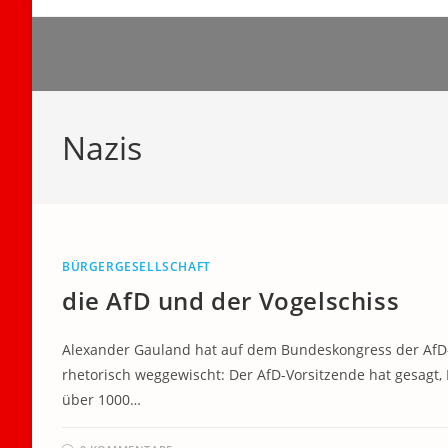
Zum
Inhalt
springen
Nazis
BÜRGERGESELLSCHAFT
die AfD und der Vogelschiss
Alexander Gauland hat auf dem Bundeskongress der AfD-N
rhetorisch weggewischt: Der AfD-Vorsitzende hat gesagt, H
über 1000…