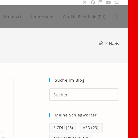
Website-
Mundart
Impressum
Cookie-Richtlinie (EU)
Suche
>
Nazis
umschalte
Suche Im Blog
Press
Escape
to
Meine Schlagwörter
close
the
* CDU
(28)
AFD
(23)
search