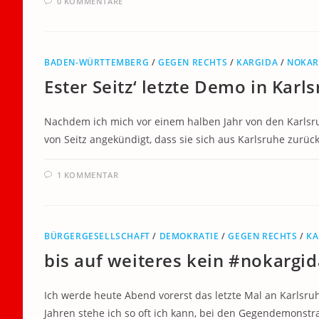
0 KOMMENTARE
BADEN-WÜRTTEMBERG
/
GEGEN RECHTS
/
KARGIDA
/
NOKAR
Ester Seitz‘ letzte Demo in Karl
Nachdem ich mich vor einem halben Jahr von den Karlsr
von Seitz angekündigt, dass sie sich aus Karlsruhe zurück
1 KOMMENTAR
BÜRGERGESELLSCHAFT
/
DEMOKRATIE
/
GEGEN RECHTS
/
KA
bis auf weiteres kein #nokargi
Ich werde heute Abend vorerst das letzte Mal an Karls
Jahren stehe ich so oft ich kann, bei den Gegendemonst