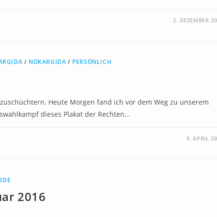
2. DEZEMBER 2
ARGIDA
/
NOKARGIDA
/
PERSÖNLICH
einzuschüchtern. Heute Morgen fand ich vor dem Weg zu unserem
swahlkampf dieses Plakat der Rechten…
9. APRIL 2
EDE
uar 2016