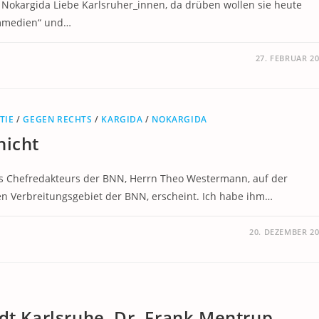
e Nokargida Liebe Karlsruher_innen, da drüben wollen sie heute
temmedien“ und…
27. FEBRUAR 2
TIE
/
GEGEN RECHTS
/
KARGIDA
/
NOKARGIDA
nicht
s Chefredakteurs der BNN, Herrn Theo Westermann, auf der
ten Verbreitungsgebiet der BNN, erscheint. Ich habe ihm…
20. DEZEMBER 2
dt Karlsruhe, Dr. Frank Mentrup