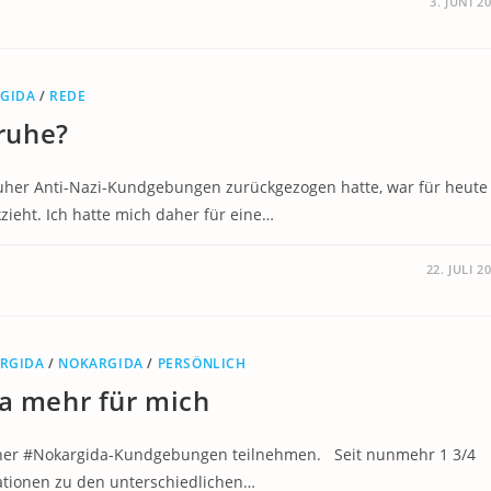
3. JUNI 2
GIDA
/
REDE
sruhe?
uher Anti-Nazi-Kundgebungen zurückgezogen hatte, war für heute
zieht. Ich hatte mich daher für eine…
22. JULI 2
RGIDA
/
NOKARGIDA
/
PERSÖNLICH
da mehr für mich
ruher #Nokargida-Kundgebungen teilnehmen. Seit nunmehr 1 3/4
rationen zu den unterschiedlichen…