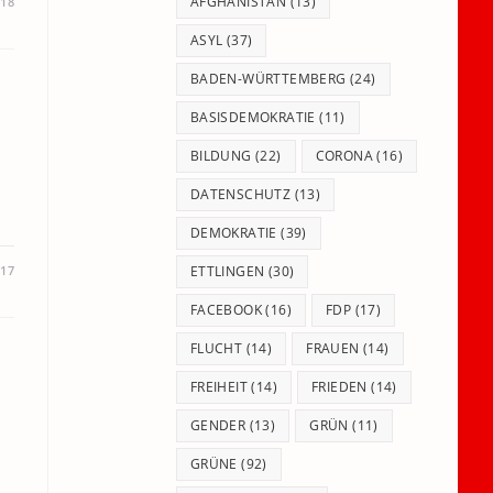
panel.
AFGHANISTAN
(13)
018
ASYL
(37)
BADEN-WÜRTTEMBERG
(24)
BASISDEMOKRATIE
(11)
BILDUNG
(22)
CORONA
(16)
DATENSCHUTZ
(13)
DEMOKRATIE
(39)
017
ETTLINGEN
(30)
FACEBOOK
(16)
FDP
(17)
FLUCHT
(14)
FRAUEN
(14)
FREIHEIT
(14)
FRIEDEN
(14)
GENDER
(13)
GRÜN
(11)
GRÜNE
(92)