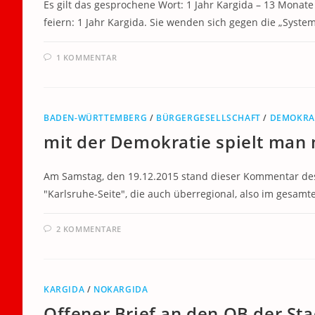
Es gilt das gesprochene Wort: 1 Jahr Kargida – 13 Monat
feiern: 1 Jahr Kargida. Sie wenden sich gegen die „Sys
1 KOMMENTAR
BADEN-WÜRTTEMBERG
/
BÜRGERGESELLSCHAFT
/
DEMOKRA
mit der Demokratie spielt man 
Am Samstag, den 19.12.2015 stand dieser Kommentar de
"Karlsruhe-Seite", die auch überregional, also im gesam
2 KOMMENTARE
KARGIDA
/
NOKARGIDA
Offener Brief an den OB der Sta