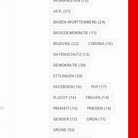
panel.
AFGHANISTAN
(13)
ASYL
(37)
BADEN-WÜRTTEMBERG
(24)
BASISDEMOKRATIE
(11)
BILDUNG
(22)
CORONA
(16)
DATENSCHUTZ
(13)
DEMOKRATIE
(39)
ETTLINGEN
(30)
FACEBOOK
(16)
FDP
(17)
FLUCHT
(14)
FRAUEN
(14)
023
FREIHEIT
(14)
FRIEDEN
(14)
GENDER
(13)
GRÜN
(11)
GRÜNE
(92)