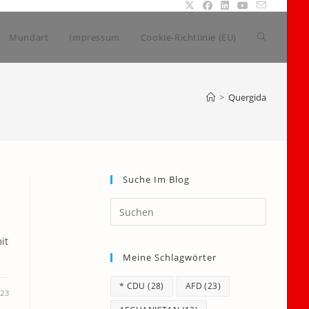
Website-
Mundart
Impressum
Cookie-Richtlinie (EU)
Suche
>
Quergida
umschalte
Suche Im Blog
Press
Escape
to
it
Meine Schlagwörter
close
the
* CDU
(28)
AFD
(23)
search
023