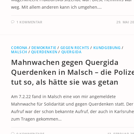
weg. Mit allem anderen kann ich umgehen.…
1 KOMMENTAR
29. MAI 2
CORONA
/
DEMOKRATIE
/
GEGEN RECHTS
/
KUNDGEBUNG
/
MALSCH
/
QUERDENKEN
/
QUERGIDA
Mahnwachen gegen Quergida
Querdenken in Malsch – die Poliz
tut so, als hätte sie was getan
Am 7.2.22 fand in Malsch eine von mir angemeldete
Mahnwache für Solidarität und gegen Querdenken statt. Der
Aufruf war der schon bekannte Aufruf, der auch in Karlsruh
zum Tragen gekommen…
0 KOMMENTARE
13. FEBRUAR 2