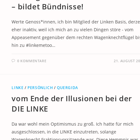
– bildet Bündnisse!
Werte Genoss*innen, ich bin Mitglied der Linken Basis, derze
eher inaktiv, weil ich mich an zu vielen Dingen störe - vom
Appeasement gegenüber dem rechten Wagenknechtflügel bi
hin zu #linkemetoo…
0 KOMMENTARE
21. AUGUST 2
LINKE
/
PERSÖNLICH
/
QUERGIDA
vom Ende der Illusionen bei der
DIE LINKE
Da war wohl mein Optimismus zu groß. Ich hatte für mich
ausgeschlossen, in die LINKE einzutreten, solange
Wagenknecht Fraktionsvorsitzende war. Diese Hemmnis war