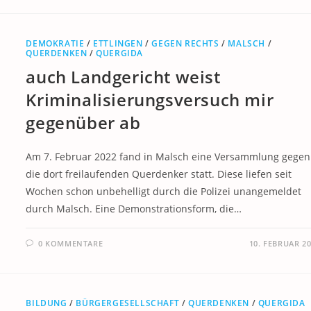
DEMOKRATIE
/
ETTLINGEN
/
GEGEN RECHTS
/
MALSCH
/
QUERDENKEN
/
QUERGIDA
auch Landgericht weist
Kriminalisierungsversuch mir
gegenüber ab
Am 7. Februar 2022 fand in Malsch eine Versammlung gegen
die dort freilaufenden Querdenker statt. Diese liefen seit
Wochen schon unbehelligt durch die Polizei unangemeldet
durch Malsch. Eine Demonstrationsform, die…
0 KOMMENTARE
10. FEBRUAR 2
BILDUNG
/
BÜRGERGESELLSCHAFT
/
QUERDENKEN
/
QUERGIDA