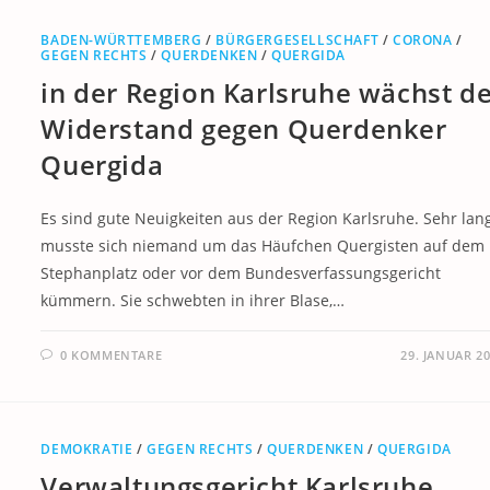
BADEN-WÜRTTEMBERG
/
BÜRGERGESELLSCHAFT
/
CORONA
/
GEGEN RECHTS
/
QUERDENKEN
/
QUERGIDA
in der Region Karlsruhe wächst d
Widerstand gegen Querdenker
Quergida
Es sind gute Neuigkeiten aus der Region Karlsruhe. Sehr lan
musste sich niemand um das Häufchen Quergisten auf dem
Stephanplatz oder vor dem Bundesverfassungsgericht
kümmern. Sie schwebten in ihrer Blase,…
0 KOMMENTARE
29. JANUAR 2
DEMOKRATIE
/
GEGEN RECHTS
/
QUERDENKEN
/
QUERGIDA
Verwaltungsgericht Karlsruhe