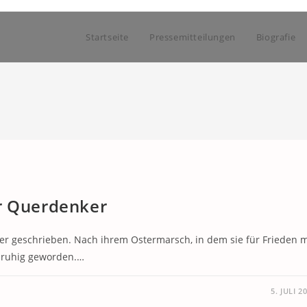
Startseite
Pressemitteilungen
Biografie
er Querdenker
er geschrieben. Nach ihrem Ostermarsch, in dem sie für Frieden m
v ruhig geworden.…
5. JULI 2