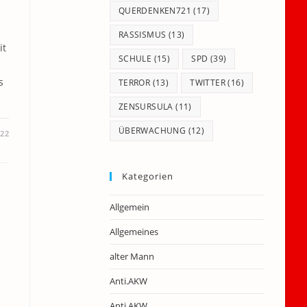
QUERDENKEN721
(17)
RASSISMUS
(13)
it
SCHULE
(15)
SPD
(39)
s
TERROR
(13)
TWITTER
(16)
ZENSURSULA
(11)
ÜBERWACHUNG
(12)
022
Kategorien
Allgemein
Allgemeines
alter Mann
Anti.AKW
Anti.AKW