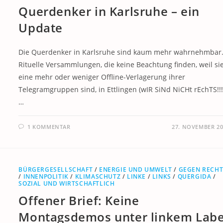
Querdenker in Karlsruhe – ein
Update
Die Querdenker in Karlsruhe sind kaum mehr wahrnehmbar
Rituelle Versammlungen, die keine Beachtung finden, weil si
eine mehr oder weniger Offline-Verlagerung ihrer
Telegramgruppen sind, in Ettlingen (wIR SiNd NiCHt rEchTS!!!
…
1 KOMMENTAR
27. NOVEMBER 20
BÜRGERGESELLSCHAFT
/
ENERGIE UND UMWELT
/
GEGEN RECHT
/
INNENPOLITIK
/
KLIMASCHUTZ
/
LINKE
/
LINKS
/
QUERGIDA
/
SOZIAL UND WIRTSCHAFTLICH
Offener Brief: Keine
Montagsdemos unter linkem Labe