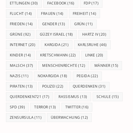
ETTLINGEN
(30)
FACEBOOK
(16)
FDP
(17)
FLUCHT
(14)
FRAUEN
(14)
FREIHEIT
(14)
FRIEDEN
(14)
GENDER
(13)
GRÜN
(11)
GRÜNE
(92)
GÜZEY ISRAEL
(18)
HARTZ IV
(20)
INTERNET
(20)
KARGIDA
(21)
KARLSRUHE
(46)
KINDER
(14)
KRETSCHMANN
(22)
LINKE
(20)
MALSCH
(37)
MENSCHENRECHTE
(12)
MÄNNER
(15)
NAZIS
(11)
NOKARGIDA
(18)
PEGIDA
(22)
PIRATEN
(13)
POLIZEI
(22)
QUERDENKEN
(31)
QUERDENKEN721
(17)
RASSISMUS
(13)
SCHULE
(15)
SPD
(39)
TERROR
(13)
TWITTER
(16)
ZENSURSULA
(11)
ÜBERWACHUNG
(12)