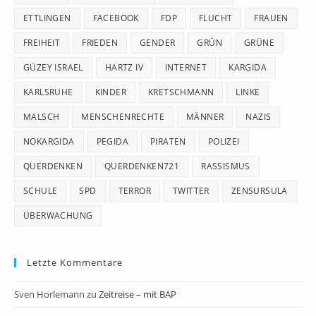
ETTLINGEN
FACEBOOK
FDP
FLUCHT
FRAUEN
FREIHEIT
FRIEDEN
GENDER
GRÜN
GRÜNE
GÜZEY ISRAEL
HARTZ IV
INTERNET
KARGIDA
KARLSRUHE
KINDER
KRETSCHMANN
LINKE
MALSCH
MENSCHENRECHTE
MÄNNER
NAZIS
NOKARGIDA
PEGIDA
PIRATEN
POLIZEI
QUERDENKEN
QUERDENKEN721
RASSISMUS
SCHULE
SPD
TERROR
TWITTER
ZENSURSULA
ÜBERWACHUNG
Letzte Kommentare
Sven Horlemann
zu
Zeitreise – mit BAP