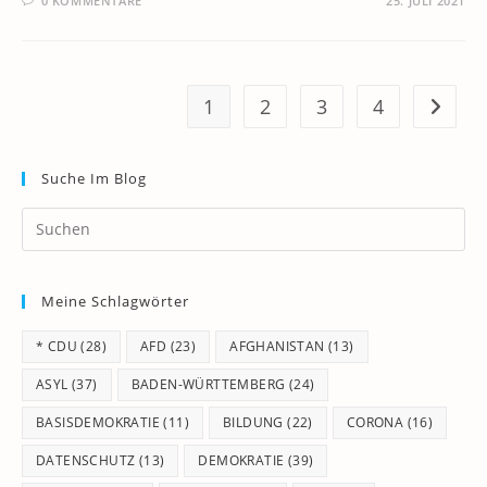
0 KOMMENTARE
25. JULI 2021
1
2
3
4
Zur näc
Suche Im Blog
Pr
Es
to
Meine Schlagwörter
clo
th
* CDU
(28)
AFD
(23)
AFGHANISTAN
(13)
se
pan
ASYL
(37)
BADEN-WÜRTTEMBERG
(24)
BASISDEMOKRATIE
(11)
BILDUNG
(22)
CORONA
(16)
DATENSCHUTZ
(13)
DEMOKRATIE
(39)