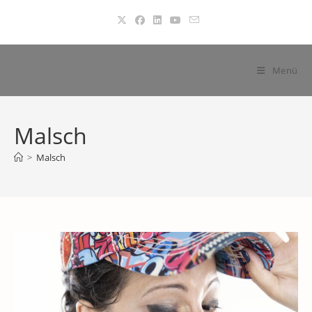
Zum
Inhalt
springen
Menü
Malsch
>
Malsch