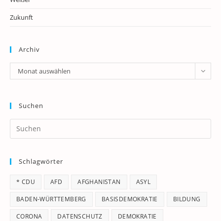
Zukunft
Archiv
Archiv
Monat auswählen
Suchen
Pr
Es
to
Schlagwörter
clo
th
* CDU
AFD
AFGHANISTAN
ASYL
se
pan
BADEN-WÜRTTEMBERG
BASISDEMOKRATIE
BILDUNG
CORONA
DATENSCHUTZ
DEMOKRATIE