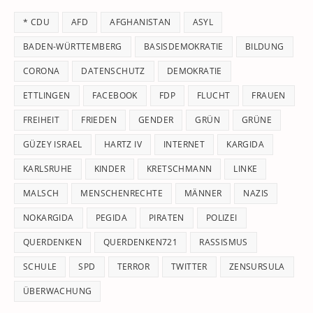
th
* CDU
AFD
AFGHANISTAN
ASYL
se
pan
BADEN-WÜRTTEMBERG
BASISDEMOKRATIE
BILDUNG
CORONA
DATENSCHUTZ
DEMOKRATIE
ETTLINGEN
FACEBOOK
FDP
FLUCHT
FRAUEN
FREIHEIT
FRIEDEN
GENDER
GRÜN
GRÜNE
GÜZEY ISRAEL
HARTZ IV
INTERNET
KARGIDA
KARLSRUHE
KINDER
KRETSCHMANN
LINKE
MALSCH
MENSCHENRECHTE
MÄNNER
NAZIS
NOKARGIDA
PEGIDA
PIRATEN
POLIZEI
QUERDENKEN
QUERDENKEN721
RASSISMUS
SCHULE
SPD
TERROR
TWITTER
ZENSURSULA
ÜBERWACHUNG