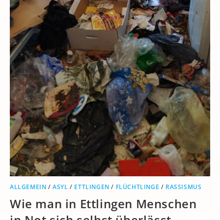
ALLGEMEIN
/
ASYL
/
ETTLINGEN
/
FLÜCHTLINGE
/
RASSISMUS
Wie man in Ettlingen Menschen
in Not sich selbst überlässt