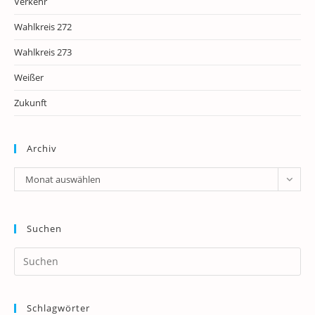
Verkehr
Wahlkreis 272
Wahlkreis 273
Weißer
Zukunft
Archiv
Archiv
Monat auswählen
Suchen
Pr
Es
to
Schlagwörter
clo