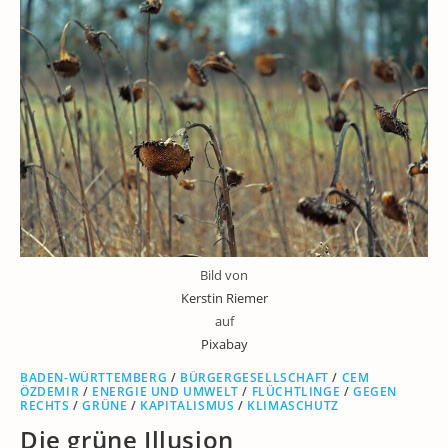
Bild von
Kerstin Riemer
auf
Pixabay
BADEN-WÜRTTEMBERG
/
BÜRGERGESELLSCHAFT
/
CEM
ÖZDEMIR
/
ENERGIE UND UMWELT
/
FLÜCHTLINGE
/
GEGEN
RECHTS
/
GRÜNE
/
KAPITALISMUS
/
KLIMASCHUTZ
Die grüne Illusion