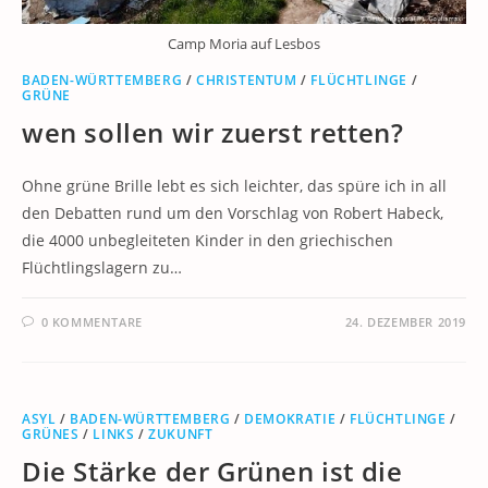
Camp Moria auf Lesbos
BADEN-WÜRTTEMBERG
/
CHRISTENTUM
/
FLÜCHTLINGE
/
GRÜNE
wen sollen wir zuerst retten?
Ohne grüne Brille lebt es sich leichter, das spüre ich in all
den Debatten rund um den Vorschlag von Robert Habeck,
die 4000 unbegleiteten Kinder in den griechischen
Flüchtlingslagern zu…
0 KOMMENTARE
24. DEZEMBER 2019
ASYL
/
BADEN-WÜRTTEMBERG
/
DEMOKRATIE
/
FLÜCHTLINGE
/
GRÜNES
/
LINKS
/
ZUKUNFT
Die Stärke der Grünen ist die