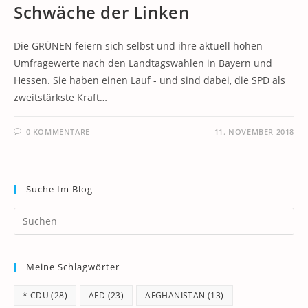
Schwäche der Linken
Die GRÜNEN feiern sich selbst und ihre aktuell hohen
Umfragewerte nach den Landtagswahlen in Bayern und
Hessen. Sie haben einen Lauf - und sind dabei, die SPD als
zweitstärkste Kraft…
0 KOMMENTARE
11. NOVEMBER 2018
Suche Im Blog
Pr
Es
to
Meine Schlagwörter
clo
th
* CDU
(28)
AFD
(23)
AFGHANISTAN
(13)
se