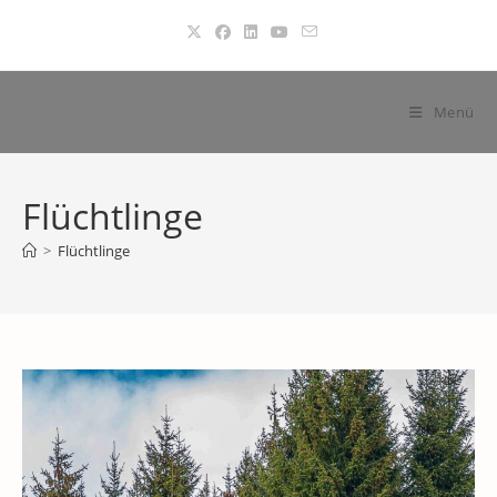
Zum
Inhalt
springen
Menü
Flüchtlinge
>
Flüchtlinge