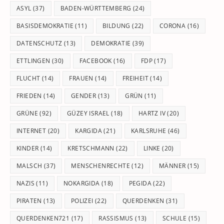
pan
ASYL
(37)
BADEN-WÜRTTEMBERG
(24)
BASISDEMOKRATIE
(11)
BILDUNG
(22)
CORONA
(16)
DATENSCHUTZ
(13)
DEMOKRATIE
(39)
ETTLINGEN
(30)
FACEBOOK
(16)
FDP
(17)
FLUCHT
(14)
FRAUEN
(14)
FREIHEIT
(14)
FRIEDEN
(14)
GENDER
(13)
GRÜN
(11)
GRÜNE
(92)
GÜZEY ISRAEL
(18)
HARTZ IV
(20)
INTERNET
(20)
KARGIDA
(21)
KARLSRUHE
(46)
KINDER
(14)
KRETSCHMANN
(22)
LINKE
(20)
MALSCH
(37)
MENSCHENRECHTE
(12)
MÄNNER
(15)
NAZIS
(11)
NOKARGIDA
(18)
PEGIDA
(22)
PIRATEN
(13)
POLIZEI
(22)
QUERDENKEN
(31)
QUERDENKEN721
(17)
RASSISMUS
(13)
SCHULE
(15)