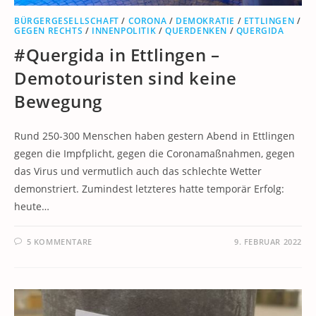
BÜRGERGESELLSCHAFT
/
CORONA
/
DEMOKRATIE
/
ETTLINGEN
/
GEGEN RECHTS
/
INNENPOLITIK
/
QUERDENKEN
/
QUERGIDA
#Quergida in Ettlingen –
Demotouristen sind keine
Bewegung
Rund 250-300 Menschen haben gestern Abend in Ettlingen
gegen die Impfplicht, gegen die Coronamaßnahmen, gegen
das Virus und vermutlich auch das schlechte Wetter
demonstriert. Zumindest letzteres hatte temporär Erfolg:
heute…
5 KOMMENTARE
9. FEBRUAR 2022