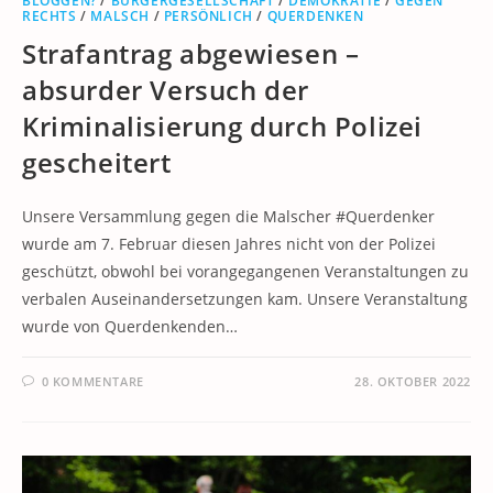
BLOGGEN?
/
BÜRGERGESELLSCHAFT
/
DEMOKRATIE
/
GEGEN
RECHTS
/
MALSCH
/
PERSÖNLICH
/
QUERDENKEN
Strafantrag abgewiesen –
absurder Versuch der
Kriminalisierung durch Polizei
gescheitert
Unsere Versammlung gegen die Malscher #Querdenker
wurde am 7. Februar diesen Jahres nicht von der Polizei
geschützt, obwohl bei vorangegangenen Veranstaltungen zu
verbalen Auseinandersetzungen kam. Unsere Veranstaltung
wurde von Querdenkenden…
0 KOMMENTARE
28. OKTOBER 2022