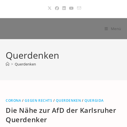
Zum
Inhalt
springen
Menü
Querdenken
>
Querdenken
CORONA
/
GEGEN RECHTS
/
QUERDENKEN
/
QUERGIDA
Die Nähe zur AfD der Karlsruher
Querdenker