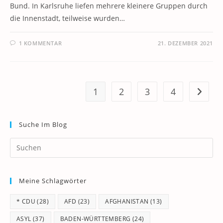
Bund. In Karlsruhe liefen mehrere kleinere Gruppen durch
die Innenstadt, teilweise wurden…
1 KOMMENTAR
21. DEZEMBER 2021
1
2
3
4
Zur näc
Suche Im Blog
Pr
Es
to
Meine Schlagwörter
clo
th
* CDU
(28)
AFD
(23)
AFGHANISTAN
(13)
se
pan
ASYL
(37)
BADEN-WÜRTTEMBERG
(24)