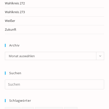
Wahlkreis 272
Wahlkreis 273
Weißer
Zukunft
Archiv
Archiv
Monat auswählen
Suchen
Pr
Es
to
Schlagwörter
clo
th