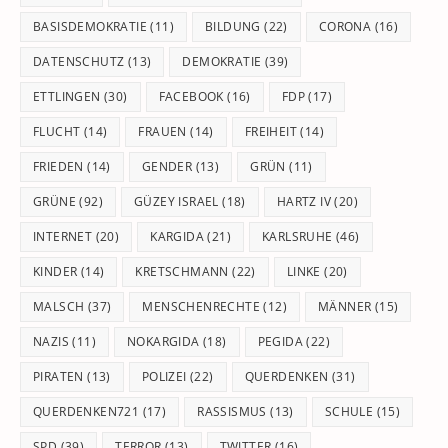
BASISDEMOKRATIE
(11)
BILDUNG
(22)
CORONA
(16)
DATENSCHUTZ
(13)
DEMOKRATIE
(39)
ETTLINGEN
(30)
FACEBOOK
(16)
FDP
(17)
FLUCHT
(14)
FRAUEN
(14)
FREIHEIT
(14)
FRIEDEN
(14)
GENDER
(13)
GRÜN
(11)
GRÜNE
(92)
GÜZEY ISRAEL
(18)
HARTZ IV
(20)
INTERNET
(20)
KARGIDA
(21)
KARLSRUHE
(46)
KINDER
(14)
KRETSCHMANN
(22)
LINKE
(20)
MALSCH
(37)
MENSCHENRECHTE
(12)
MÄNNER
(15)
NAZIS
(11)
NOKARGIDA
(18)
PEGIDA
(22)
PIRATEN
(13)
POLIZEI
(22)
QUERDENKEN
(31)
QUERDENKEN721
(17)
RASSISMUS
(13)
SCHULE
(15)
SPD
(39)
TERROR
(13)
TWITTER
(16)