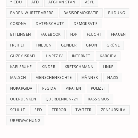
* CDU
AFD
AFGHANISTAN
ASYL
se
pan
BADEN-WÜRTTEMBERG
BASISDEMOKRATIE
BILDUNG
CORONA
DATENSCHUTZ
DEMOKRATIE
ETTLINGEN
FACEBOOK
FDP
FLUCHT
FRAUEN
FREIHEIT
FRIEDEN
GENDER
GRÜN
GRÜNE
GÜZEY ISRAEL
HARTZ IV
INTERNET
KARGIDA
KARLSRUHE
KINDER
KRETSCHMANN
LINKE
MALSCH
MENSCHENRECHTE
MÄNNER
NAZIS
NOKARGIDA
PEGIDA
PIRATEN
POLIZEI
QUERDENKEN
QUERDENKEN721
RASSISMUS
SCHULE
SPD
TERROR
TWITTER
ZENSURSULA
ÜBERWACHUNG