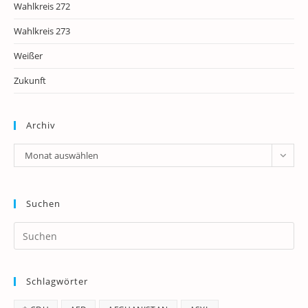
Wahlkreis 272
Wahlkreis 273
Weißer
Zukunft
Archiv
Archiv
Monat auswählen
Suchen
Pr
Es
to
Schlagwörter
clo
th