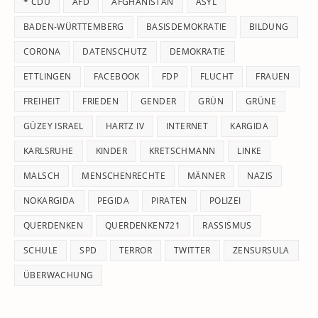
* CDU
AFD
AFGHANISTAN
ASYL
se
pan
BADEN-WÜRTTEMBERG
BASISDEMOKRATIE
BILDUNG
CORONA
DATENSCHUTZ
DEMOKRATIE
ETTLINGEN
FACEBOOK
FDP
FLUCHT
FRAUEN
FREIHEIT
FRIEDEN
GENDER
GRÜN
GRÜNE
GÜZEY ISRAEL
HARTZ IV
INTERNET
KARGIDA
KARLSRUHE
KINDER
KRETSCHMANN
LINKE
MALSCH
MENSCHENRECHTE
MÄNNER
NAZIS
NOKARGIDA
PEGIDA
PIRATEN
POLIZEI
QUERDENKEN
QUERDENKEN721
RASSISMUS
SCHULE
SPD
TERROR
TWITTER
ZENSURSULA
ÜBERWACHUNG