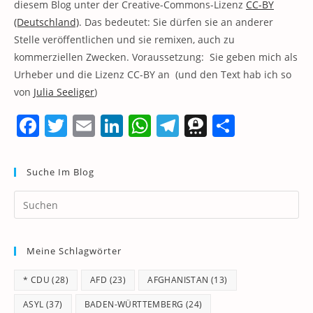
diesem Blog unter der Creative-Commons-Lizenz
CC-BY
(Deutschland)
. Das bedeutet: Sie dürfen sie an anderer
Stelle veröffentlichen und sie remixen, auch zu
kommerziellen Zwecken. Voraussetzung: Sie geben mich als
Urheber und die Lizenz CC-BY an (und den Text hab ich so
von
Julia Seeliger
)
F
T
E
Li
W
T
T
T
a
w
m
n
h
el
h
ei
c
itt
ai
k
at
e
re
le
Suche Im Blog
e
er
l
e
s
gr
e
n
Pr
b
dI
A
a
m
Es
o
n
p
m
a
to
Meine Schlagwörter
o
p
clo
th
k
* CDU
(28)
AFD
(23)
AFGHANISTAN
(13)
se
pan
ASYL
(37)
BADEN-WÜRTTEMBERG
(24)