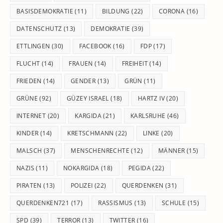
BASISDEMOKRATIE
(11)
BILDUNG
(22)
CORONA
(16)
DATENSCHUTZ
(13)
DEMOKRATIE
(39)
ETTLINGEN
(30)
FACEBOOK
(16)
FDP
(17)
FLUCHT
(14)
FRAUEN
(14)
FREIHEIT
(14)
FRIEDEN
(14)
GENDER
(13)
GRÜN
(11)
GRÜNE
(92)
GÜZEY ISRAEL
(18)
HARTZ IV
(20)
INTERNET
(20)
KARGIDA
(21)
KARLSRUHE
(46)
KINDER
(14)
KRETSCHMANN
(22)
LINKE
(20)
MALSCH
(37)
MENSCHENRECHTE
(12)
MÄNNER
(15)
NAZIS
(11)
NOKARGIDA
(18)
PEGIDA
(22)
PIRATEN
(13)
POLIZEI
(22)
QUERDENKEN
(31)
QUERDENKEN721
(17)
RASSISMUS
(13)
SCHULE
(15)
SPD
(39)
TERROR
(13)
TWITTER
(16)