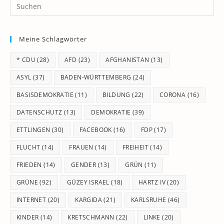
Pr
Es
to
Meine Schlagwörter
clo
th
* CDU
(28)
AFD
(23)
AFGHANISTAN
(13)
se
pan
ASYL
(37)
BADEN-WÜRTTEMBERG
(24)
BASISDEMOKRATIE
(11)
BILDUNG
(22)
CORONA
(16)
DATENSCHUTZ
(13)
DEMOKRATIE
(39)
ETTLINGEN
(30)
FACEBOOK
(16)
FDP
(17)
FLUCHT
(14)
FRAUEN
(14)
FREIHEIT
(14)
FRIEDEN
(14)
GENDER
(13)
GRÜN
(11)
GRÜNE
(92)
GÜZEY ISRAEL
(18)
HARTZ IV
(20)
INTERNET
(20)
KARGIDA
(21)
KARLSRUHE
(46)
KINDER
(14)
KRETSCHMANN
(22)
LINKE
(20)