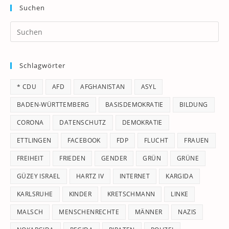
Suchen
Pr
Es
to
Schlagwörter
clo
th
* CDU
AFD
AFGHANISTAN
ASYL
se
pan
BADEN-WÜRTTEMBERG
BASISDEMOKRATIE
BILDUNG
CORONA
DATENSCHUTZ
DEMOKRATIE
ETTLINGEN
FACEBOOK
FDP
FLUCHT
FRAUEN
FREIHEIT
FRIEDEN
GENDER
GRÜN
GRÜNE
GÜZEY ISRAEL
HARTZ IV
INTERNET
KARGIDA
KARLSRUHE
KINDER
KRETSCHMANN
LINKE
MALSCH
MENSCHENRECHTE
MÄNNER
NAZIS