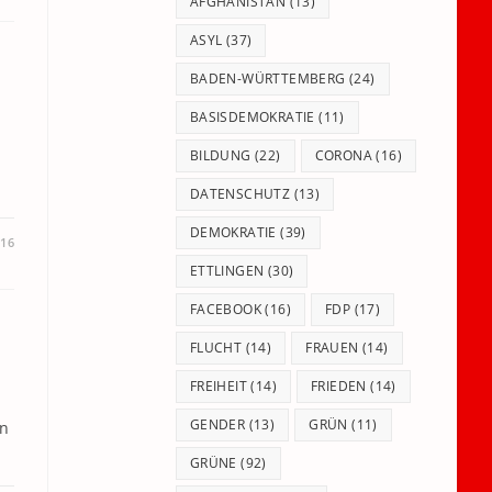
panel.
AFGHANISTAN
(13)
ASYL
(37)
BADEN-WÜRTTEMBERG
(24)
BASISDEMOKRATIE
(11)
BILDUNG
(22)
CORONA
(16)
DATENSCHUTZ
(13)
DEMOKRATIE
(39)
016
ETTLINGEN
(30)
FACEBOOK
(16)
FDP
(17)
FLUCHT
(14)
FRAUEN
(14)
FREIHEIT
(14)
FRIEDEN
(14)
GENDER
(13)
GRÜN
(11)
an
GRÜNE
(92)