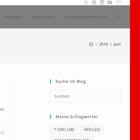
Website-
Mundart
Impressum
Cookie-Richtlinie (EU)
Suche
>
2016
>
Juni
umschalte
Suche Im Blog
Press
Escape
to
en
Meine Schlagwörter
close
the
* CDU
(28)
AFD
(23)
search
016