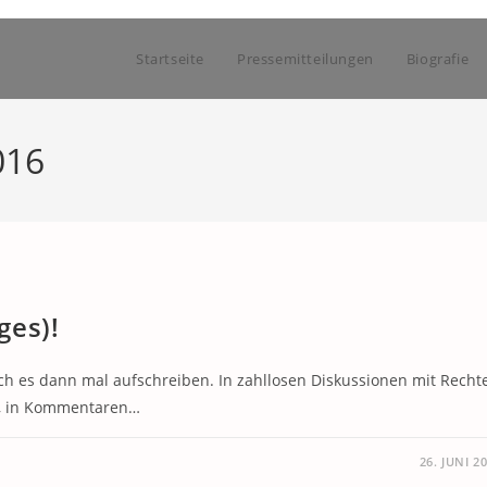
Startseite
Pressemitteilungen
Biografie
016
ges)!
h es dann mal aufschreiben. In zahllosen Diskussionen mit Recht
ls, in Kommentaren…
26. JUNI 2