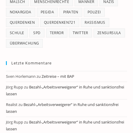
MALSCH
MENSCHENRECHTE
MÄNNER
NAZIS
NOKARGIDA
PEGIDA
PIRATEN
POLIZEI
QUERDENKEN
QUERDENKEN721
RASSISMUS
SCHULE
SPD
TERROR
TWITTER
ZENSURSULA
ÜBERWACHUNG
Letzte Kommentare
Sven Horlemann
zu
Zeitreise – mit BAP
Jörg Rupp
zu
Bezahl-„Arbeitsverweigerer“ in Ruhe und sanktionsfrei
lassen
Realist
zu
Bezahl-„Arbeitsverweigerer“ in Ruhe und sanktionsfrei
lassen
Jörg Rupp
zu
Bezahl-„Arbeitsverweigerer“ in Ruhe und sanktionsfrei
lassen