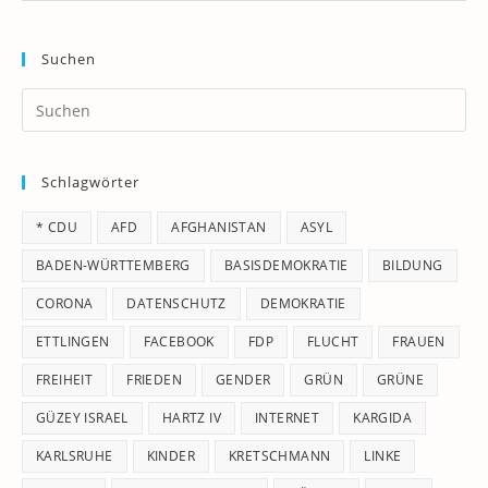
Suchen
Pr
Es
to
Schlagwörter
clo
th
* CDU
AFD
AFGHANISTAN
ASYL
se
pan
BADEN-WÜRTTEMBERG
BASISDEMOKRATIE
BILDUNG
CORONA
DATENSCHUTZ
DEMOKRATIE
ETTLINGEN
FACEBOOK
FDP
FLUCHT
FRAUEN
FREIHEIT
FRIEDEN
GENDER
GRÜN
GRÜNE
GÜZEY ISRAEL
HARTZ IV
INTERNET
KARGIDA
KARLSRUHE
KINDER
KRETSCHMANN
LINKE