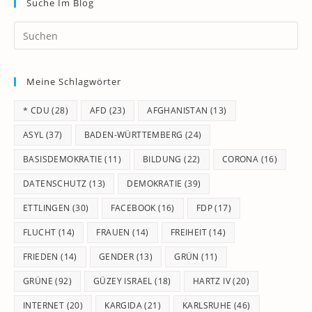
Suche Im Blog
Pr
Es
to
Meine Schlagwörter
clo
th
* CDU
(28)
AFD
(23)
AFGHANISTAN
(13)
se
pan
ASYL
(37)
BADEN-WÜRTTEMBERG
(24)
BASISDEMOKRATIE
(11)
BILDUNG
(22)
CORONA
(16)
DATENSCHUTZ
(13)
DEMOKRATIE
(39)
ETTLINGEN
(30)
FACEBOOK
(16)
FDP
(17)
FLUCHT
(14)
FRAUEN
(14)
FREIHEIT
(14)
FRIEDEN
(14)
GENDER
(13)
GRÜN
(11)
GRÜNE
(92)
GÜZEY ISRAEL
(18)
HARTZ IV
(20)
INTERNET
(20)
KARGIDA
(21)
KARLSRUHE
(46)