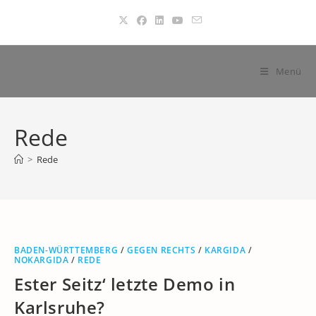
Zum
Inhalt
springen
Menü
Rede
>
Rede
BADEN-WÜRTTEMBERG
/
GEGEN RECHTS
/
KARGIDA
/
NOKARGIDA
/
REDE
Ester Seitz‘ letzte Demo in
Karlsruhe?