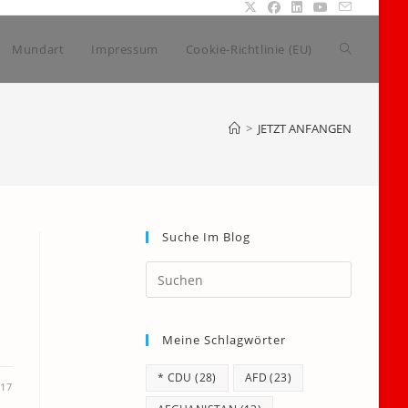
Website-
Mundart
Impressum
Cookie-Richtlinie (EU)
Suche
>
JETZT ANFANGEN
umschalte
Suche Im Blog
Press
Escape
to
Meine Schlagwörter
close
the
* CDU
(28)
AFD
(23)
search
017