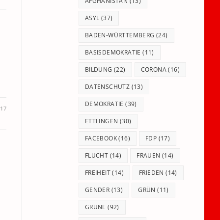
panel.
AFGHANISTAN
(13)
ASYL
(37)
BADEN-WÜRTTEMBERG
(24)
BASISDEMOKRATIE
(11)
BILDUNG
(22)
CORONA
(16)
DATENSCHUTZ
(13)
DEMOKRATIE
(39)
017
ETTLINGEN
(30)
FACEBOOK
(16)
FDP
(17)
FLUCHT
(14)
FRAUEN
(14)
FREIHEIT
(14)
FRIEDEN
(14)
GENDER
(13)
GRÜN
(11)
GRÜNE
(92)