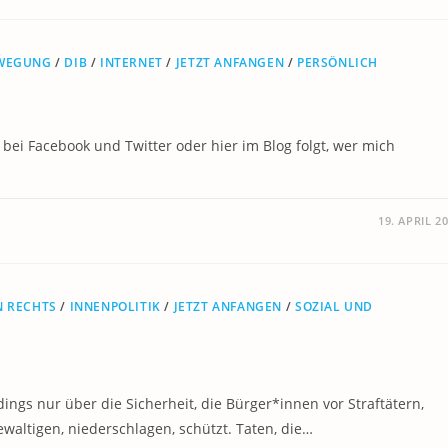
EWEGUNG
/
DIB
/
INTERNET
/
JETZT ANFANGEN
/
PERSÖNLICH
ei Facebook und Twitter oder hier im Blog folgt, wer mich
19. APRIL 2
N RECHTS
/
INNENPOLITIK
/
JETZT ANFANGEN
/
SOZIAL UND
dings nur über die Sicherheit, die Bürger*innen vor Straftätern,
gewaltigen, niederschlagen, schützt. Taten, die…