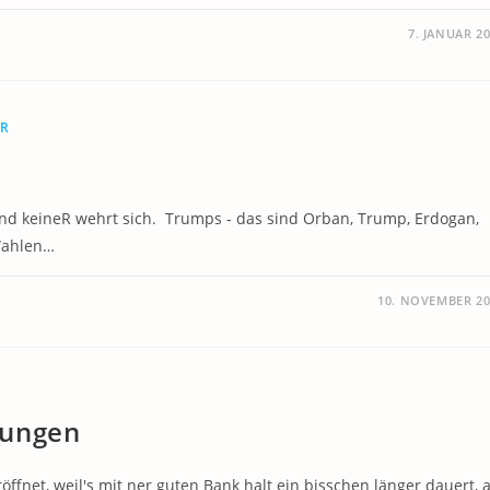
7. JANUAR 2
ER
nd keineR wehrt sich. Trumps - das sind Orban, Trump, Erdogan,
 Wahlen…
10. NOVEMBER 20
rungen
öffnet, weil's mit ner guten Bank halt ein bisschen länger dauert, a