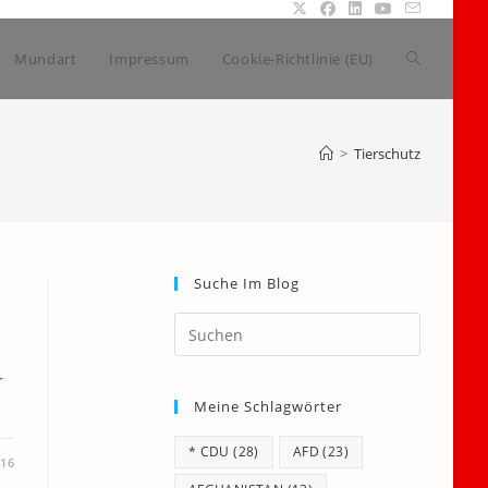
Website-
Mundart
Impressum
Cookie-Richtlinie (EU)
Suche
>
Tierschutz
umschalte
Suche Im Blog
Press
Escape
to
r
Meine Schlagwörter
close
the
* CDU
(28)
AFD
(23)
search
016