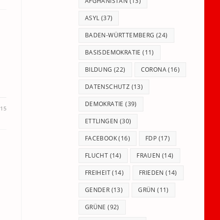
panel.
AFGHANISTAN
(13)
ASYL
(37)
BADEN-WÜRTTEMBERG
(24)
BASISDEMOKRATIE
(11)
BILDUNG
(22)
CORONA
(16)
DATENSCHUTZ
(13)
DEMOKRATIE
(39)
015
ETTLINGEN
(30)
FACEBOOK
(16)
FDP
(17)
FLUCHT
(14)
FRAUEN
(14)
FREIHEIT
(14)
FRIEDEN
(14)
GENDER
(13)
GRÜN
(11)
GRÜNE
(92)