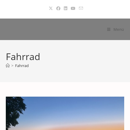
Zum
Inhalt
springen
Menü
Fahrrad
>
Fahrrad