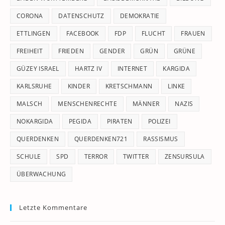
CORONA
DATENSCHUTZ
DEMOKRATIE
ETTLINGEN
FACEBOOK
FDP
FLUCHT
FRAUEN
FREIHEIT
FRIEDEN
GENDER
GRÜN
GRÜNE
GÜZEY ISRAEL
HARTZ IV
INTERNET
KARGIDA
KARLSRUHE
KINDER
KRETSCHMANN
LINKE
MALSCH
MENSCHENRECHTE
MÄNNER
NAZIS
NOKARGIDA
PEGIDA
PIRATEN
POLIZEI
QUERDENKEN
QUERDENKEN721
RASSISMUS
SCHULE
SPD
TERROR
TWITTER
ZENSURSULA
ÜBERWACHUNG
Letzte Kommentare