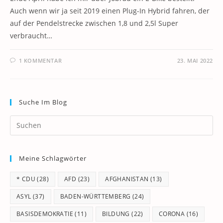
Auch wenn wir ja seit 2019 einen Plug-In Hybrid fahren, der
auf der Pendelstrecke zwischen 1,8 und 2,5l Super
verbraucht…
1 KOMMENTAR
23. MAI 2022
Suche Im Blog
Pr
Es
to
Meine Schlagwörter
clo
th
* CDU
(28)
AFD
(23)
AFGHANISTAN
(13)
se
pan
ASYL
(37)
BADEN-WÜRTTEMBERG
(24)
BASISDEMOKRATIE
(11)
BILDUNG
(22)
CORONA
(16)