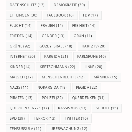
DATENSCHUTZ
(13)
DEMOKRATIE
(39)
ETTLINGEN
(30)
FACEBOOK
(16)
FDP
(17)
FLUCHT
(14)
FRAUEN
(14)
FREIHEIT
(14)
FRIEDEN
(14)
GENDER
(13)
GRÜN
(11)
GRÜNE
(92)
GÜZEY ISRAEL
(18)
HARTZ IV
(20)
INTERNET
(20)
KARGIDA
(21)
KARLSRUHE
(46)
KINDER
(14)
KRETSCHMANN
(22)
LINKE
(20)
MALSCH
(37)
MENSCHENRECHTE
(12)
MÄNNER
(15)
NAZIS
(11)
NOKARGIDA
(18)
PEGIDA
(22)
PIRATEN
(13)
POLIZEI
(22)
QUERDENKEN
(31)
QUERDENKEN721
(17)
RASSISMUS
(13)
SCHULE
(15)
SPD
(39)
TERROR
(13)
TWITTER
(16)
ZENSURSULA
(11)
ÜBERWACHUNG
(12)