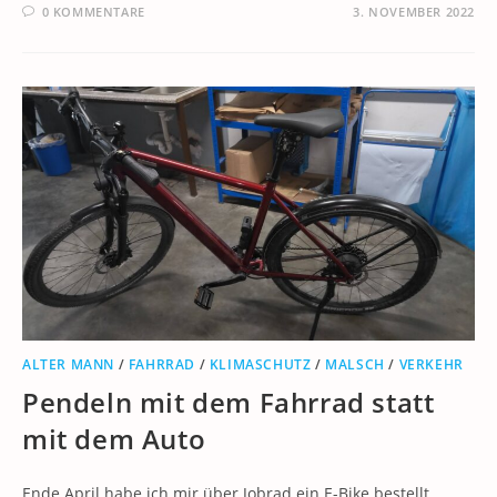
0 KOMMENTARE
3. NOVEMBER 2022
ALTER MANN
/
FAHRRAD
/
KLIMASCHUTZ
/
MALSCH
/
VERKEHR
Pendeln mit dem Fahrrad statt
mit dem Auto
Ende April habe ich mir über Jobrad ein E-Bike bestellt.