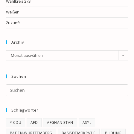
Wahlkreis 273
Weißer
Zukunft
Archiv
Archiv
Monat auswählen
Suchen
Pr
Es
to
Schlagwörter
clo
th
* CDU
AFD
AFGHANISTAN
ASYL
se
pan
BADEN-WÜRTTEMBERG
BASISDEMOKRATIE
BILDUNG