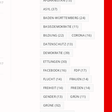
panel.
AFGHANISTAN
(13)
017
ASYL
(37)
BADEN-WÜRTTEMBERG
(24)
BASISDEMOKRATIE
(11)
BILDUNG
(22)
CORONA
(16)
DATENSCHUTZ
(13)
DEMOKRATIE
(39)
ETTLINGEN
(30)
017
FACEBOOK
(16)
FDP
(17)
FLUCHT
(14)
FRAUEN
(14)
FREIHEIT
(14)
FRIEDEN
(14)
GENDER
(13)
GRÜN
(11)
GRÜNE
(92)