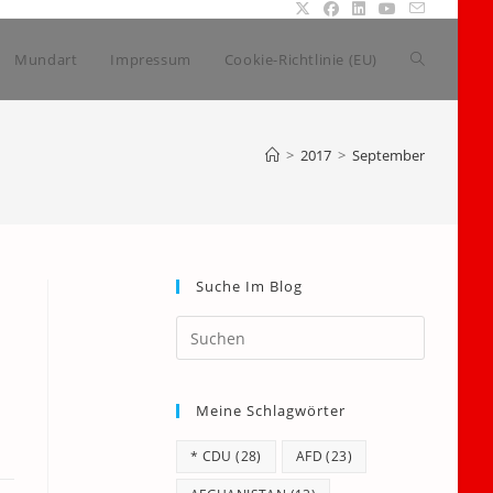
Website-
Mundart
Impressum
Cookie-Richtlinie (EU)
Suche
>
2017
>
September
umschalte
Suche Im Blog
Press
Escape
to
Meine Schlagwörter
close
the
* CDU
(28)
AFD
(23)
search