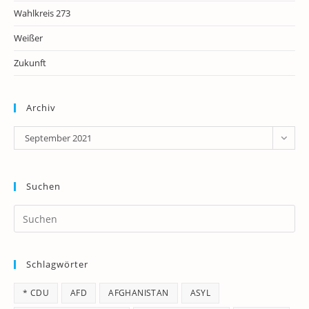
Wahlkreis 273
Weißer
Zukunft
Archiv
Archiv
September 2021
Suchen
Pr
Es
to
Schlagwörter
clo
th
* CDU
AFD
AFGHANISTAN
ASYL
se