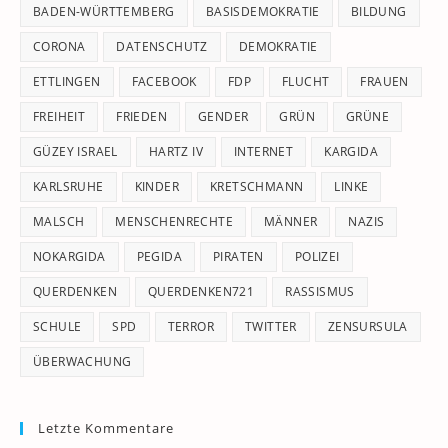
pan
BADEN-WÜRTTEMBERG
BASISDEMOKRATIE
BILDUNG
CORONA
DATENSCHUTZ
DEMOKRATIE
ETTLINGEN
FACEBOOK
FDP
FLUCHT
FRAUEN
FREIHEIT
FRIEDEN
GENDER
GRÜN
GRÜNE
GÜZEY ISRAEL
HARTZ IV
INTERNET
KARGIDA
KARLSRUHE
KINDER
KRETSCHMANN
LINKE
MALSCH
MENSCHENRECHTE
MÄNNER
NAZIS
NOKARGIDA
PEGIDA
PIRATEN
POLIZEI
QUERDENKEN
QUERDENKEN721
RASSISMUS
SCHULE
SPD
TERROR
TWITTER
ZENSURSULA
ÜBERWACHUNG
Letzte Kommentare