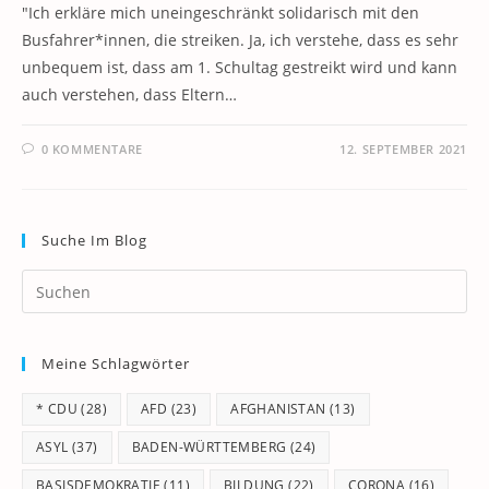
"Ich erkläre mich uneingeschränkt solidarisch mit den
Busfahrer*innen, die streiken. Ja, ich verstehe, dass es sehr
unbequem ist, dass am 1. Schultag gestreikt wird und kann
auch verstehen, dass Eltern…
0 KOMMENTARE
12. SEPTEMBER 2021
Suche Im Blog
Pr
Es
to
Meine Schlagwörter
clo
th
* CDU
(28)
AFD
(23)
AFGHANISTAN
(13)
se
pan
ASYL
(37)
BADEN-WÜRTTEMBERG
(24)
BASISDEMOKRATIE
(11)
BILDUNG
(22)
CORONA
(16)