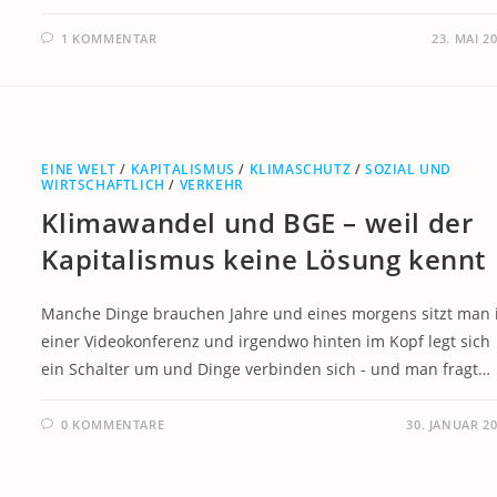
1 KOMMENTAR
23. MAI 2
EINE WELT
/
KAPITALISMUS
/
KLIMASCHUTZ
/
SOZIAL UND
WIRTSCHAFTLICH
/
VERKEHR
Klimawandel und BGE – weil der
Kapitalismus keine Lösung kennt
Manche Dinge brauchen Jahre und eines morgens sitzt man 
einer Videokonferenz und irgendwo hinten im Kopf legt sich
ein Schalter um und Dinge verbinden sich - und man fragt…
0 KOMMENTARE
30. JANUAR 2