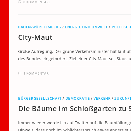
0 KOMMENTARE
BADEN-WÜRTTEMBERG
/
ENERGIE UND UMWELT
/
POLITISC
CIty-Maut
Große Aufregung. Der grüne Verkehrsminister hat laut ü
des Bundes eingefordert. Ziel einer City-Maut sei, Sta
1 KOMMENTAR
BÜRGERGESELLSCHAFT
/
DEMOKRATIE
/
VERKEHR
/
ZUKUNF
Die Bäume im Schloßgarten zu S
Immer wieder werde ich auf Twitter auf die Baumfällung
Hinweis, dass doch im Schlichterspruch etwas anders st