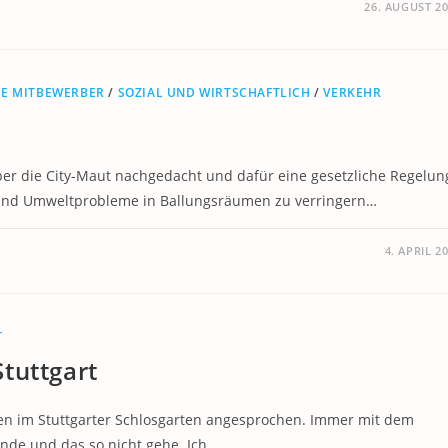
26. AUGUST 2
HE MITBEWERBER
/
SOZIAL UND WIRTSCHAFTLICH
/
VERKEHR
ber die City-Maut nachgedacht und dafür eine gesetzliche Regelun
us und Umweltprobleme in Ballungsräumen zu verringern…
4. APRIL 2
T
tuttgart
en im Stuttgarter Schlosgarten angesprochen. Immer mit dem
ünde und das so nicht gehe. Ich…