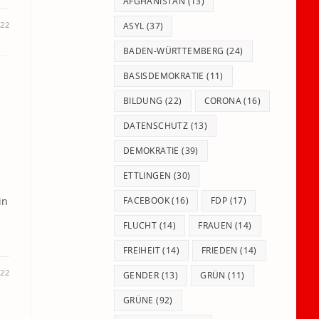
panel.
AFGHANISTAN
(13)
022
ASYL
(37)
BADEN-WÜRTTEMBERG
(24)
BASISDEMOKRATIE
(11)
BILDUNG
(22)
CORONA
(16)
DATENSCHUTZ
(13)
DEMOKRATIE
(39)
ETTLINGEN
(30)
FACEBOOK
(16)
FDP
(17)
in
FLUCHT
(14)
FRAUEN
(14)
FREIHEIT
(14)
FRIEDEN
(14)
022
GENDER
(13)
GRÜN
(11)
GRÜNE
(92)