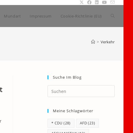
Website-
Mundart
Impressum
Cookie-Richtlinie (EU)
Suche
>
Verkehr
umschalte
Suche Im Blog
t
Press
Escape
to
Meine Schlagwörter
close
the
r
* CDU
(28)
AFD
(23)
search