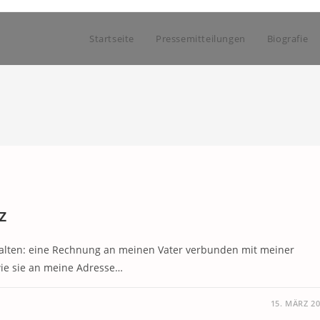
Startseite
Pressemitteilungen
Biografie
z
thalten: eine Rechnung an meinen Vater verbunden mit meiner
wie sie an meine Adresse…
15. MÄRZ 2