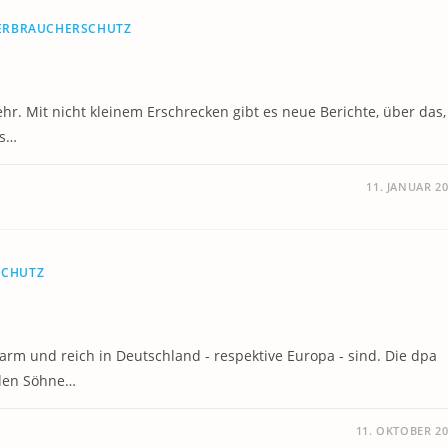
ERBRAUCHERSCHUTZ
r. Mit nicht kleinem Erschrecken gibt es neue Berichte, über das,
as…
11. JANUAR 2
SCHUTZ
 arm und reich in Deutschland - respektive Europa - sind. Die dpa
iden Söhne…
11. OKTOBER 2