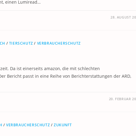
cht, einen Lumiread…
28. AUGUST 2
ICH
/
TIERSCHUTZ
/
VERBRAUCHERSCHUTZ
eit. Da ist einerseits amazon, die mit schlechten
r Bericht passt in eine Reihe von Berichterstattungen der ARD,
20. FEBRUAR 2
H
/
VERBRAUCHERSCHUTZ
/
ZUKUNFT