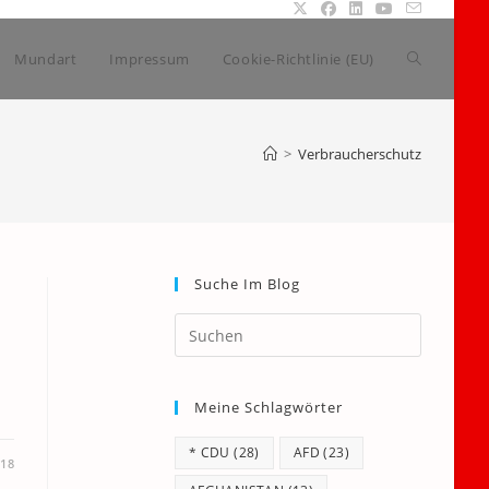
Website-
Mundart
Impressum
Cookie-Richtlinie (EU)
Suche
>
Verbraucherschutz
umschalte
Suche Im Blog
Press
Escape
to
Meine Schlagwörter
close
the
* CDU
(28)
AFD
(23)
search
018