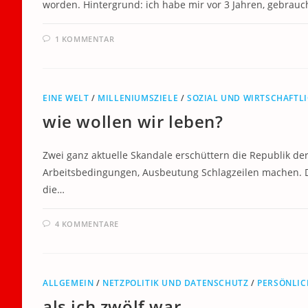
worden. Hintergrund: ich habe mir vor 3 Jahren, gebrau
1 KOMMENTAR
EINE WELT
/
MILLENIUMSZIELE
/
SOZIAL UND WIRTSCHAFTL
wie wollen wir leben?
Zwei ganz aktuelle Skandale erschüttern die Republik derz
Arbeitsbedingungen, Ausbeutung Schlagzeilen machen. De
die…
4 KOMMENTARE
ALLGEMEIN
/
NETZPOLITIK UND DATENSCHUTZ
/
PERSÖNLIC
als ich zwölf war