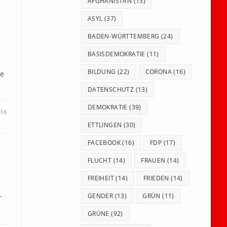
panel.
AFGHANISTAN
(13)
ASYL
(37)
BADEN-WÜRTTEMBERG
(24)
BASISDEMOKRATIE
(11)
BILDUNG
(22)
CORONA
(16)
ge
DATENSCHUTZ
(13)
DEMOKRATIE
(39)
016
ETTLINGEN
(30)
FACEBOOK
(16)
FDP
(17)
FLUCHT
(14)
FRAUEN
(14)
FREIHEIT
(14)
FRIEDEN
(14)
GENDER
(13)
GRÜN
(11)
r
GRÜNE
(92)