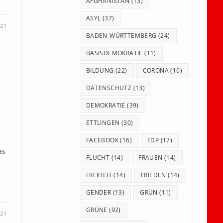
panel.
AFGHANISTAN
(13)
ASYL
(37)
021
BADEN-WÜRTTEMBERG
(24)
BASISDEMOKRATIE
(11)
BILDUNG
(22)
CORONA
(16)
DATENSCHUTZ
(13)
DEMOKRATIE
(39)
ETTLINGEN
(30)
FACEBOOK
(16)
FDP
(17)
as
FLUCHT
(14)
FRAUEN
(14)
FREIHEIT
(14)
FRIEDEN
(14)
GENDER
(13)
GRÜN
(11)
GRÜNE
(92)
021