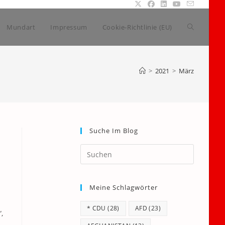
Website-
Mundart
Impressum
Cookie-Richtlinie (EU)
Suche
>
2021
>
März
umschalte
Suche Im Blog
Press
Escape
to
Meine Schlagwörter
close
the
* CDU
(28)
AFD
(23)
search
,