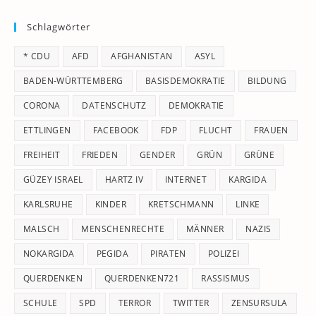
to
Schlagwörter
clo
th
* CDU
AFD
AFGHANISTAN
ASYL
se
pan
BADEN-WÜRTTEMBERG
BASISDEMOKRATIE
BILDUNG
CORONA
DATENSCHUTZ
DEMOKRATIE
ETTLINGEN
FACEBOOK
FDP
FLUCHT
FRAUEN
FREIHEIT
FRIEDEN
GENDER
GRÜN
GRÜNE
GÜZEY ISRAEL
HARTZ IV
INTERNET
KARGIDA
KARLSRUHE
KINDER
KRETSCHMANN
LINKE
MALSCH
MENSCHENRECHTE
MÄNNER
NAZIS
NOKARGIDA
PEGIDA
PIRATEN
POLIZEI
QUERDENKEN
QUERDENKEN721
RASSISMUS
SCHULE
SPD
TERROR
TWITTER
ZENSURSULA