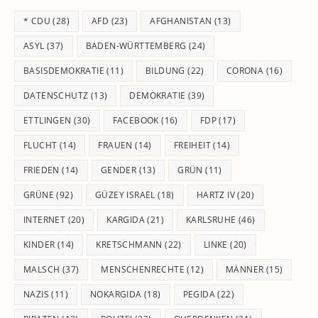
th
* CDU
(28)
AFD
(23)
AFGHANISTAN
(13)
se
pan
ASYL
(37)
BADEN-WÜRTTEMBERG
(24)
BASISDEMOKRATIE
(11)
BILDUNG
(22)
CORONA
(16)
DATENSCHUTZ
(13)
DEMOKRATIE
(39)
ETTLINGEN
(30)
FACEBOOK
(16)
FDP
(17)
FLUCHT
(14)
FRAUEN
(14)
FREIHEIT
(14)
FRIEDEN
(14)
GENDER
(13)
GRÜN
(11)
GRÜNE
(92)
GÜZEY ISRAEL
(18)
HARTZ IV
(20)
INTERNET
(20)
KARGIDA
(21)
KARLSRUHE
(46)
KINDER
(14)
KRETSCHMANN
(22)
LINKE
(20)
MALSCH
(37)
MENSCHENRECHTE
(12)
MÄNNER
(15)
NAZIS
(11)
NOKARGIDA
(18)
PEGIDA
(22)