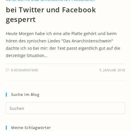
bei Twitter und Facebook
gesperrt
Heute Morgen habe ich eine alte Platte gehört und beim
hören des zynischen Liedes "Das Anarchistenschwein"
dachte ich so bei mir: der Text passt eigentlich gut auf die
derzeitige Situation…
8 KOMMENTARE
5. JANUAR 2018
Suche Im Blog
Pr
Es
to
Meine Schlagwörter
clo