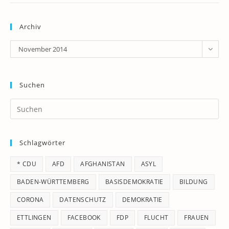
Archiv
Archiv
November 2014
Suchen
Pr
Es
to
Schlagwörter
clo
th
* CDU
AFD
AFGHANISTAN
ASYL
se
pan
BADEN-WÜRTTEMBERG
BASISDEMOKRATIE
BILDUNG
CORONA
DATENSCHUTZ
DEMOKRATIE
ETTLINGEN
FACEBOOK
FDP
FLUCHT
FRAUEN