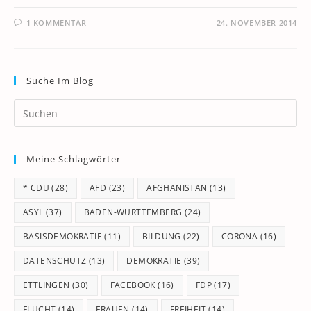
1 KOMMENTAR
24. NOVEMBER 2014
Suche Im Blog
Pr
Es
to
Meine Schlagwörter
clo
th
* CDU
(28)
AFD
(23)
AFGHANISTAN
(13)
se
pan
ASYL
(37)
BADEN-WÜRTTEMBERG
(24)
BASISDEMOKRATIE
(11)
BILDUNG
(22)
CORONA
(16)
DATENSCHUTZ
(13)
DEMOKRATIE
(39)
ETTLINGEN
(30)
FACEBOOK
(16)
FDP
(17)
FLUCHT
(14)
FRAUEN
(14)
FREIHEIT
(14)