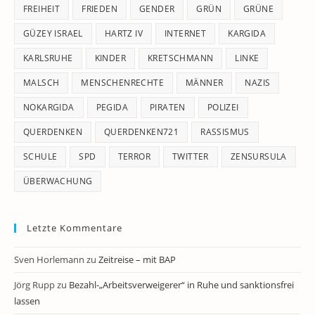
FREIHEIT
FRIEDEN
GENDER
GRÜN
GRÜNE
GÜZEY ISRAEL
HARTZ IV
INTERNET
KARGIDA
KARLSRUHE
KINDER
KRETSCHMANN
LINKE
MALSCH
MENSCHENRECHTE
MÄNNER
NAZIS
NOKARGIDA
PEGIDA
PIRATEN
POLIZEI
QUERDENKEN
QUERDENKEN721
RASSISMUS
SCHULE
SPD
TERROR
TWITTER
ZENSURSULA
ÜBERWACHUNG
Letzte Kommentare
Sven Horlemann
zu
Zeitreise – mit BAP
Jörg Rupp
zu
Bezahl-„Arbeitsverweigerer“ in Ruhe und sanktionsfrei
lassen