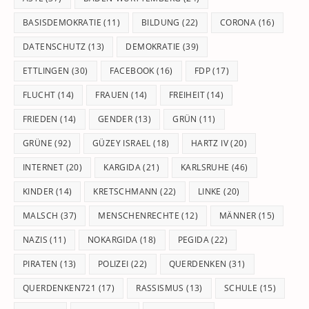
BASISDEMOKRATIE
(11)
BILDUNG
(22)
CORONA
(16)
DATENSCHUTZ
(13)
DEMOKRATIE
(39)
ETTLINGEN
(30)
FACEBOOK
(16)
FDP
(17)
FLUCHT
(14)
FRAUEN
(14)
FREIHEIT
(14)
FRIEDEN
(14)
GENDER
(13)
GRÜN
(11)
GRÜNE
(92)
GÜZEY ISRAEL
(18)
HARTZ IV
(20)
INTERNET
(20)
KARGIDA
(21)
KARLSRUHE
(46)
KINDER
(14)
KRETSCHMANN
(22)
LINKE
(20)
MALSCH
(37)
MENSCHENRECHTE
(12)
MÄNNER
(15)
NAZIS
(11)
NOKARGIDA
(18)
PEGIDA
(22)
PIRATEN
(13)
POLIZEI
(22)
QUERDENKEN
(31)
QUERDENKEN721
(17)
RASSISMUS
(13)
SCHULE
(15)