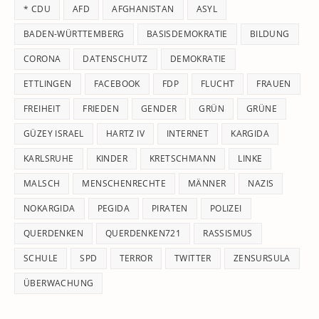
* CDU
AFD
AFGHANISTAN
ASYL
se
pan
BADEN-WÜRTTEMBERG
BASISDEMOKRATIE
BILDUNG
CORONA
DATENSCHUTZ
DEMOKRATIE
ETTLINGEN
FACEBOOK
FDP
FLUCHT
FRAUEN
FREIHEIT
FRIEDEN
GENDER
GRÜN
GRÜNE
GÜZEY ISRAEL
HARTZ IV
INTERNET
KARGIDA
KARLSRUHE
KINDER
KRETSCHMANN
LINKE
MALSCH
MENSCHENRECHTE
MÄNNER
NAZIS
NOKARGIDA
PEGIDA
PIRATEN
POLIZEI
QUERDENKEN
QUERDENKEN721
RASSISMUS
SCHULE
SPD
TERROR
TWITTER
ZENSURSULA
ÜBERWACHUNG