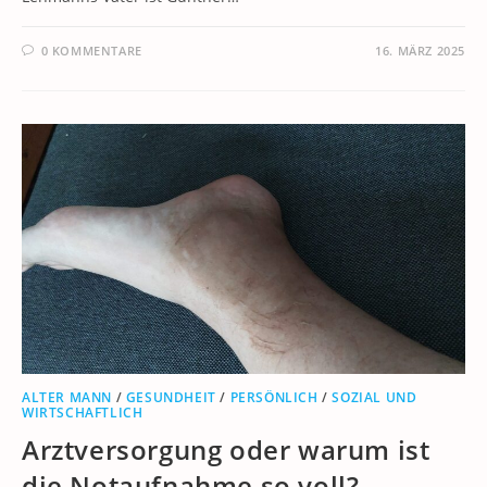
0 KOMMENTARE
16. MÄRZ 2025
ALTER MANN
/
GESUNDHEIT
/
PERSÖNLICH
/
SOZIAL UND
WIRTSCHAFTLICH
Arztversorgung oder warum ist
die Notaufnahme so voll?