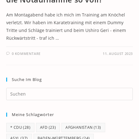
Am Montagabend habe ich mich im Training am Knöchel
verletzt. Wir haben im Karatetraining mit einem Dummy
Tritte und Schläge trainiert und beim Ushiro Geri - einem
Rückwärtstritt - traf ich …
0 KOMMENTARE
11. AUGUST 2023
Suche Im Blog
Pr
Es
to
Meine Schlagwörter
clo
th
* CDU
(28)
AFD
(23)
AFGHANISTAN
(13)
se
pan
ASYL
(37)
BADEN-WÜRTTEMBERG
(24)