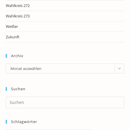
Wahlkreis 272
Wahlkreis 273
Weißer
Zukunft
Archiv
Archiv
Monat auswählen
Suchen
Pr
Es
to
Schlagwörter
clo
th