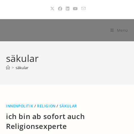
Zum
Inhalt
springen
Menü
säkular
>
säkular
INNENPOLITIK
/
RELIGION
/
SÄKULAR
ich bin ab sofort auch
Religionsexperte