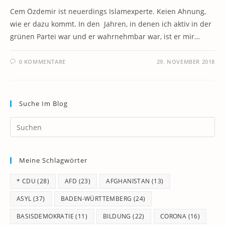
Cem Özdemir ist neuerdings Islamexperte. Keien Ahnung,
wie er dazu kommt. In den Jahren, in denen ich aktiv in der
grünen Partei war und er wahrnehmbar war, ist er mir…
0 KOMMENTARE
29. NOVEMBER 2018
Suche Im Blog
Pr
Es
to
Meine Schlagwörter
clo
th
* CDU
(28)
AFD
(23)
AFGHANISTAN
(13)
se
pan
ASYL
(37)
BADEN-WÜRTTEMBERG
(24)
BASISDEMOKRATIE
(11)
BILDUNG
(22)
CORONA
(16)