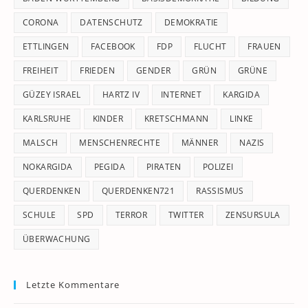
CORONA
DATENSCHUTZ
DEMOKRATIE
ETTLINGEN
FACEBOOK
FDP
FLUCHT
FRAUEN
FREIHEIT
FRIEDEN
GENDER
GRÜN
GRÜNE
GÜZEY ISRAEL
HARTZ IV
INTERNET
KARGIDA
KARLSRUHE
KINDER
KRETSCHMANN
LINKE
MALSCH
MENSCHENRECHTE
MÄNNER
NAZIS
NOKARGIDA
PEGIDA
PIRATEN
POLIZEI
QUERDENKEN
QUERDENKEN721
RASSISMUS
SCHULE
SPD
TERROR
TWITTER
ZENSURSULA
ÜBERWACHUNG
Letzte Kommentare