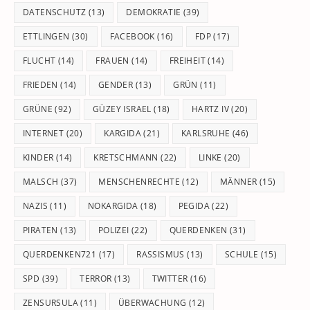
DATENSCHUTZ
(13)
DEMOKRATIE
(39)
ETTLINGEN
(30)
FACEBOOK
(16)
FDP
(17)
FLUCHT
(14)
FRAUEN
(14)
FREIHEIT
(14)
FRIEDEN
(14)
GENDER
(13)
GRÜN
(11)
GRÜNE
(92)
GÜZEY ISRAEL
(18)
HARTZ IV
(20)
INTERNET
(20)
KARGIDA
(21)
KARLSRUHE
(46)
KINDER
(14)
KRETSCHMANN
(22)
LINKE
(20)
MALSCH
(37)
MENSCHENRECHTE
(12)
MÄNNER
(15)
NAZIS
(11)
NOKARGIDA
(18)
PEGIDA
(22)
PIRATEN
(13)
POLIZEI
(22)
QUERDENKEN
(31)
QUERDENKEN721
(17)
RASSISMUS
(13)
SCHULE
(15)
SPD
(39)
TERROR
(13)
TWITTER
(16)
ZENSURSULA
(11)
ÜBERWACHUNG
(12)