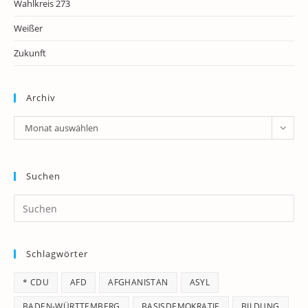
Wahlkreis 273
Weißer
Zukunft
Archiv
Archiv
Monat auswählen
Suchen
Pr
Es
to
Schlagwörter
clo
th
* CDU
AFD
AFGHANISTAN
ASYL
se
pan
BADEN-WÜRTTEMBERG
BASISDEMOKRATIE
BILDUNG