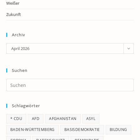
Weißer
Zukunft
Archiv
Archiv
April 2026
Suchen
Pr
Es
to
Schlagwörter
clo
th
* CDU
AFD
AFGHANISTAN
ASYL
se
pan
BADEN-WÜRTTEMBERG
BASISDEMOKRATIE
BILDUNG