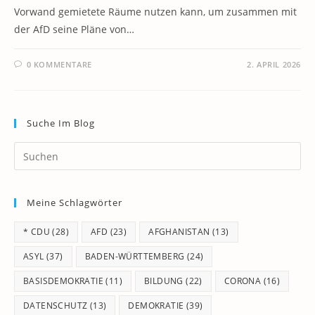
Vorwand gemietete Räume nutzen kann, um zusammen mit
der AfD seine Pläne von…
0 KOMMENTARE
2. APRIL 2026
Suche Im Blog
Pr
Es
to
Meine Schlagwörter
clo
th
* CDU
(28)
AFD
(23)
AFGHANISTAN
(13)
se
pan
ASYL
(37)
BADEN-WÜRTTEMBERG
(24)
BASISDEMOKRATIE
(11)
BILDUNG
(22)
CORONA
(16)
DATENSCHUTZ
(13)
DEMOKRATIE
(39)