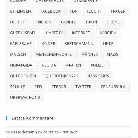
CORONA
DATENSCHUTZ
DEMOKRATIE
ETTLINGEN
FACEBOOK
FDP
FLUCHT
FRAUEN
FREIHEIT
FRIEDEN
GENDER
GRÜN
GRÜNE
GÜZEY ISRAEL
HARTZ IV
INTERNET
KARGIDA
KARLSRUHE
KINDER
KRETSCHMANN
LINKE
MALSCH
MENSCHENRECHTE
MÄNNER
NAZIS
NOKARGIDA
PEGIDA
PIRATEN
POLIZEI
QUERDENKEN
QUERDENKEN721
RASSISMUS
SCHULE
SPD
TERROR
TWITTER
ZENSURSULA
ÜBERWACHUNG
Letzte Kommentare
Sven Horlemann
zu
Zeitreise – mit BAP