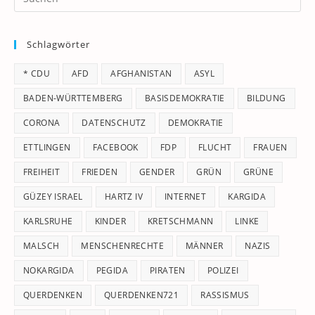
Es
to
Schlagwörter
clo
th
* CDU
AFD
AFGHANISTAN
ASYL
se
pan
BADEN-WÜRTTEMBERG
BASISDEMOKRATIE
BILDUNG
CORONA
DATENSCHUTZ
DEMOKRATIE
ETTLINGEN
FACEBOOK
FDP
FLUCHT
FRAUEN
FREIHEIT
FRIEDEN
GENDER
GRÜN
GRÜNE
GÜZEY ISRAEL
HARTZ IV
INTERNET
KARGIDA
KARLSRUHE
KINDER
KRETSCHMANN
LINKE
MALSCH
MENSCHENRECHTE
MÄNNER
NAZIS
NOKARGIDA
PEGIDA
PIRATEN
POLIZEI
QUERDENKEN
QUERDENKEN721
RASSISMUS