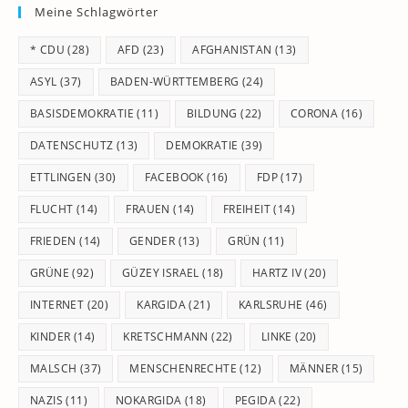
Meine Schlagwörter
clo
th
* CDU
(28)
AFD
(23)
AFGHANISTAN
(13)
se
pan
ASYL
(37)
BADEN-WÜRTTEMBERG
(24)
BASISDEMOKRATIE
(11)
BILDUNG
(22)
CORONA
(16)
DATENSCHUTZ
(13)
DEMOKRATIE
(39)
ETTLINGEN
(30)
FACEBOOK
(16)
FDP
(17)
FLUCHT
(14)
FRAUEN
(14)
FREIHEIT
(14)
FRIEDEN
(14)
GENDER
(13)
GRÜN
(11)
GRÜNE
(92)
GÜZEY ISRAEL
(18)
HARTZ IV
(20)
INTERNET
(20)
KARGIDA
(21)
KARLSRUHE
(46)
KINDER
(14)
KRETSCHMANN
(22)
LINKE
(20)
MALSCH
(37)
MENSCHENRECHTE
(12)
MÄNNER
(15)
NAZIS
(11)
NOKARGIDA
(18)
PEGIDA
(22)