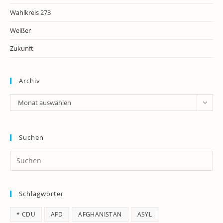
Wahlkreis 273
Weißer
Zukunft
Archiv
Archiv
Monat auswählen
Suchen
Pr
Es
to
Schlagwörter
clo
th
* CDU
AFD
AFGHANISTAN
ASYL
se