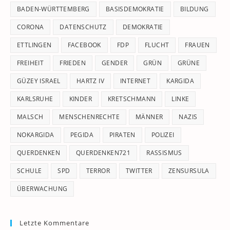
pan
BADEN-WÜRTTEMBERG
BASISDEMOKRATIE
BILDUNG
CORONA
DATENSCHUTZ
DEMOKRATIE
ETTLINGEN
FACEBOOK
FDP
FLUCHT
FRAUEN
FREIHEIT
FRIEDEN
GENDER
GRÜN
GRÜNE
GÜZEY ISRAEL
HARTZ IV
INTERNET
KARGIDA
KARLSRUHE
KINDER
KRETSCHMANN
LINKE
MALSCH
MENSCHENRECHTE
MÄNNER
NAZIS
NOKARGIDA
PEGIDA
PIRATEN
POLIZEI
QUERDENKEN
QUERDENKEN721
RASSISMUS
SCHULE
SPD
TERROR
TWITTER
ZENSURSULA
ÜBERWACHUNG
Letzte Kommentare