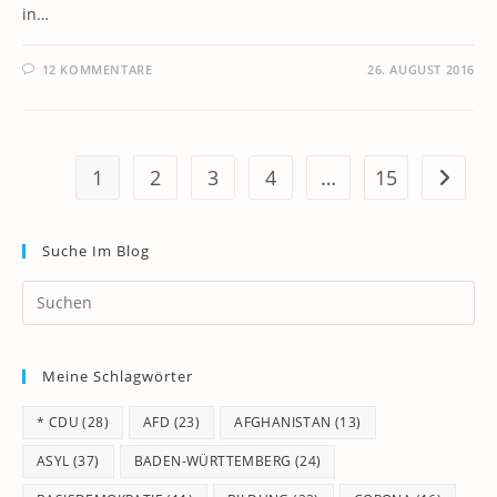
in…
12 KOMMENTARE
26. AUGUST 2016
1
2
3
4
…
15
Zur näc
Suche Im Blog
Pr
Es
to
Meine Schlagwörter
clo
th
* CDU
(28)
AFD
(23)
AFGHANISTAN
(13)
se
pan
ASYL
(37)
BADEN-WÜRTTEMBERG
(24)