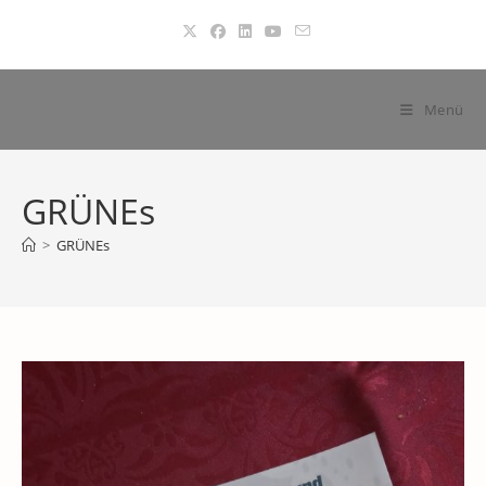
Zum
Inhalt
springen
Menü
GRÜNEs
>
GRÜNEs