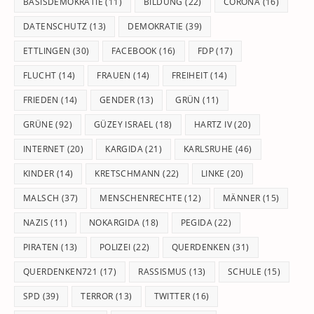
BASISDEMOKRATIE
(11)
BILDUNG
(22)
CORONA
(16)
DATENSCHUTZ
(13)
DEMOKRATIE
(39)
ETTLINGEN
(30)
FACEBOOK
(16)
FDP
(17)
FLUCHT
(14)
FRAUEN
(14)
FREIHEIT
(14)
FRIEDEN
(14)
GENDER
(13)
GRÜN
(11)
GRÜNE
(92)
GÜZEY ISRAEL
(18)
HARTZ IV
(20)
INTERNET
(20)
KARGIDA
(21)
KARLSRUHE
(46)
KINDER
(14)
KRETSCHMANN
(22)
LINKE
(20)
MALSCH
(37)
MENSCHENRECHTE
(12)
MÄNNER
(15)
NAZIS
(11)
NOKARGIDA
(18)
PEGIDA
(22)
PIRATEN
(13)
POLIZEI
(22)
QUERDENKEN
(31)
QUERDENKEN721
(17)
RASSISMUS
(13)
SCHULE
(15)
SPD
(39)
TERROR
(13)
TWITTER
(16)