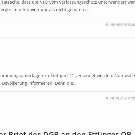
r Tatsache, dass die NPD vom Verfassungsschutz unterwandert war
rgte - einer davon war als nicht geouteter…
15. NOVEMBER 20
stimmungsunterlagen zu Stuttgart 21 versendet worden. Nun woll
e Bevölkerung informieren. Denn die…
9. NOVEMBER 20
ner Brief des DGB an den Ettlinger OB