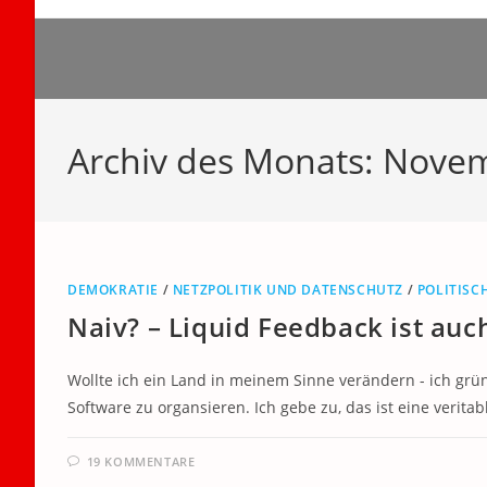
Zum
Inhalt
springen
Archiv des Monats: Nove
DEMOKRATIE
/
NETZPOLITIK UND DATENSCHUTZ
/
POLITISC
Naiv? – Liquid Feedback ist au
Wollte ich ein Land in meinem Sinne verändern - ich grü
Software zu organsieren. Ich gebe zu, das ist eine verita
19 KOMMENTARE