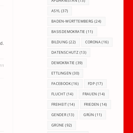
panel.
AFGHANISTAN
(13)
ASYL
(37)
BADEN-WÜRTTEMBERG
(24)
BASISDEMOKRATIE
(11)
BILDUNG
(22)
CORONA
(16)
d.
DATENSCHUTZ
(13)
DEMOKRATIE
(39)
11
ETTLINGEN
(30)
FACEBOOK
(16)
FDP
(17)
FLUCHT
(14)
FRAUEN
(14)
FREIHEIT
(14)
FRIEDEN
(14)
GENDER
(13)
GRÜN
(11)
GRÜNE
(92)