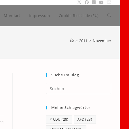
Website-
Mundart
Impressum
Cookie-Richtlinie (EU)
Suche
>
2011
>
November
umschalte
Suche Im Blog
Press
Escape
to
Meine Schlagwörter
close
the
* CDU
(28)
AFD
(23)
search
11