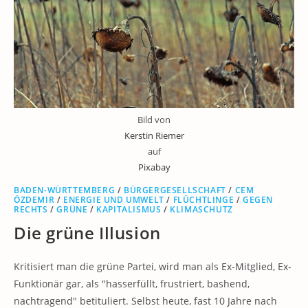
Bild von
Kerstin Riemer
auf
Pixabay
BADEN-WÜRTTEMBERG
/
BÜRGERGESELLSCHAFT
/
CEM
ÖZDEMIR
/
ENERGIE UND UMWELT
/
FLÜCHTLINGE
/
GEGEN
RECHTS
/
GRÜNE
/
KAPITALISMUS
/
KLIMASCHUTZ
Die grüne Illusion
Kritisiert man die grüne Partei, wird man als Ex-Mitglied, Ex-
Funktionär gar, als "hasserfüllt, frustriert, bashend,
nachtragend" betituliert. Selbst heute, fast 10 Jahre nach