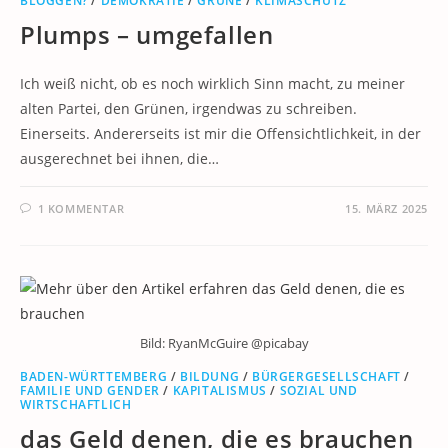
BLOGGEN?
/
DEMOKRATIE
/
GRÜNE
/
KLIMASCHUTZ
Plumps – umgefallen
Ich weiß nicht, ob es noch wirklich Sinn macht, zu meiner
alten Partei, den Grünen, irgendwas zu schreiben.
Einerseits. Andererseits ist mir die Offensichtlichkeit, in der
ausgerechnet bei ihnen, die…
1 KOMMENTAR
15. MÄRZ 2025
Bild: RyanMcGuire @picabay
BADEN-WÜRTTEMBERG
/
BILDUNG
/
BÜRGERGESELLSCHAFT
/
FAMILIE UND GENDER
/
KAPITALISMUS
/
SOZIAL UND
WIRTSCHAFTLICH
das Geld denen, die es brauchen