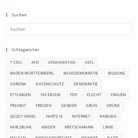
Suchen
Pr
Es
to
Schlagwörter
clo
th
* CDU
AFD
AFGHANISTAN
ASYL
se
pan
BADEN-WÜRTTEMBERG
BASISDEMOKRATIE
BILDUNG
CORONA
DATENSCHUTZ
DEMOKRATIE
ETTLINGEN
FACEBOOK
FDP
FLUCHT
FRAUEN
FREIHEIT
FRIEDEN
GENDER
GRÜN
GRÜNE
GÜZEY ISRAEL
HARTZ IV
INTERNET
KARGIDA
KARLSRUHE
KINDER
KRETSCHMANN
LINKE
MALSCH
MENSCHENRECHTE
MÄNNER
NAZIS