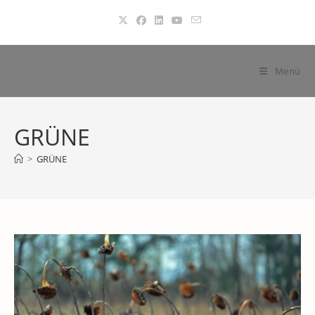
Zum
Inhalt
springen
Menü
GRÜNE
>
GRÜNE