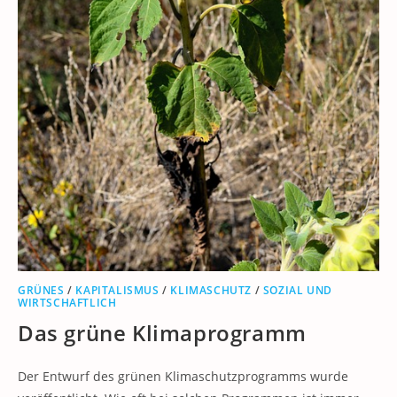
GRÜNES
/
KAPITALISMUS
/
KLIMASCHUTZ
/
SOZIAL UND
WIRTSCHAFTLICH
Das grüne Klimaprogramm
Der Entwurf des grünen Klimaschutzprogramms wurde