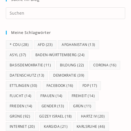
Pr
Es
to
Meine Schlagwörter
clo
th
* CDU
(28)
AFD
(23)
AFGHANISTAN
(13)
se
pan
ASYL
(37)
BADEN-WÜRTTEMBERG
(24)
BASISDEMOKRATIE
(11)
BILDUNG
(22)
CORONA
(16)
DATENSCHUTZ
(13)
DEMOKRATIE
(39)
ETTLINGEN
(30)
FACEBOOK
(16)
FDP
(17)
FLUCHT
(14)
FRAUEN
(14)
FREIHEIT
(14)
FRIEDEN
(14)
GENDER
(13)
GRÜN
(11)
GRÜNE
(92)
GÜZEY ISRAEL
(18)
HARTZ IV
(20)
INTERNET
(20)
KARGIDA
(21)
KARLSRUHE
(46)