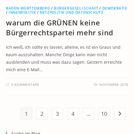
BADEN-WÜRTTEMBERG
/
BÜRGERGESELLSCHAFT
/
DEMOKRATIE
/
INNENPOLITIK
/
NETZPOLITIK UND DATENSCHUTZ
warum die GRÜNEN keine
Bürgerrechtspartei mehr sind
Ich weiß, ich sollte es lassen, alleine, es ist ein Graus und
kaum auszuhalten. Manche Dinge kann man nicht
ausblenden und muss was dazu sagen. Gestern erreichte
mich eine E-Mail…
0 KOMMENTARE
19. NOVEMBER 2018
1
2
3
4
…
10
Zur näc
Suche Im Blog