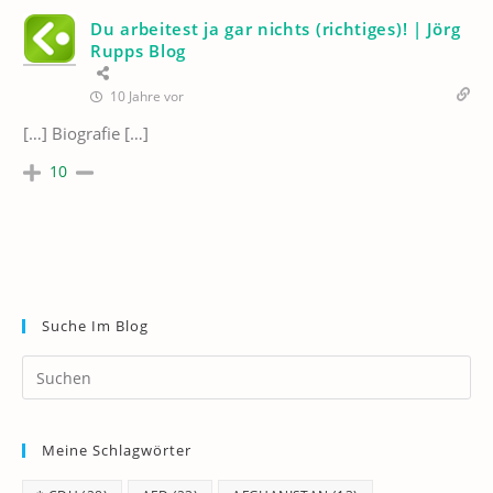
Du arbeitest ja gar nichts (richtiges)! | Jörg
Rupps Blog
10 Jahre vor
[…] Biografie […]
10
Suche Im Blog
Pr
Es
to
Meine Schlagwörter
clo
th