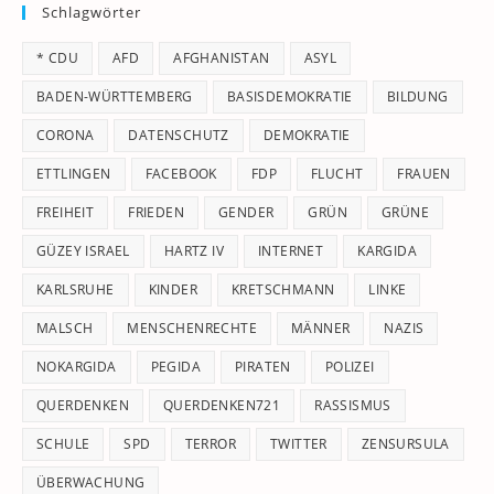
Schlagwörter
clo
th
* CDU
AFD
AFGHANISTAN
ASYL
se
pan
BADEN-WÜRTTEMBERG
BASISDEMOKRATIE
BILDUNG
CORONA
DATENSCHUTZ
DEMOKRATIE
ETTLINGEN
FACEBOOK
FDP
FLUCHT
FRAUEN
FREIHEIT
FRIEDEN
GENDER
GRÜN
GRÜNE
GÜZEY ISRAEL
HARTZ IV
INTERNET
KARGIDA
KARLSRUHE
KINDER
KRETSCHMANN
LINKE
MALSCH
MENSCHENRECHTE
MÄNNER
NAZIS
NOKARGIDA
PEGIDA
PIRATEN
POLIZEI
QUERDENKEN
QUERDENKEN721
RASSISMUS
SCHULE
SPD
TERROR
TWITTER
ZENSURSULA
ÜBERWACHUNG