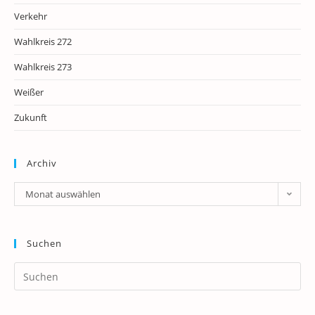
Verkehr
Wahlkreis 272
Wahlkreis 273
Weißer
Zukunft
Archiv
Archiv
Monat auswählen
Suchen
Pr
Es
to