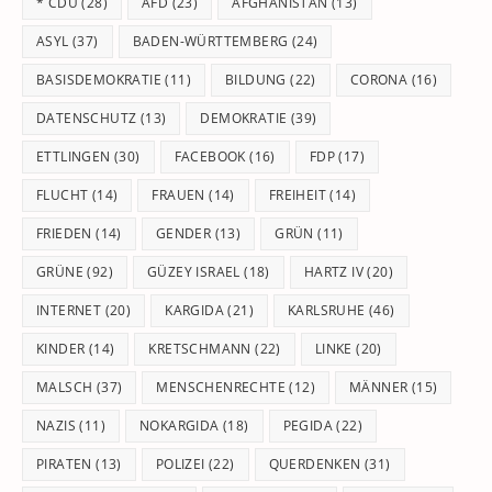
* CDU
(28)
AFD
(23)
AFGHANISTAN
(13)
se
pan
ASYL
(37)
BADEN-WÜRTTEMBERG
(24)
BASISDEMOKRATIE
(11)
BILDUNG
(22)
CORONA
(16)
DATENSCHUTZ
(13)
DEMOKRATIE
(39)
ETTLINGEN
(30)
FACEBOOK
(16)
FDP
(17)
FLUCHT
(14)
FRAUEN
(14)
FREIHEIT
(14)
FRIEDEN
(14)
GENDER
(13)
GRÜN
(11)
GRÜNE
(92)
GÜZEY ISRAEL
(18)
HARTZ IV
(20)
INTERNET
(20)
KARGIDA
(21)
KARLSRUHE
(46)
KINDER
(14)
KRETSCHMANN
(22)
LINKE
(20)
MALSCH
(37)
MENSCHENRECHTE
(12)
MÄNNER
(15)
NAZIS
(11)
NOKARGIDA
(18)
PEGIDA
(22)
PIRATEN
(13)
POLIZEI
(22)
QUERDENKEN
(31)