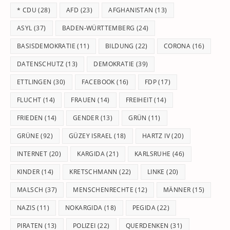
th
* CDU
(28)
AFD
(23)
AFGHANISTAN
(13)
se
pan
ASYL
(37)
BADEN-WÜRTTEMBERG
(24)
BASISDEMOKRATIE
(11)
BILDUNG
(22)
CORONA
(16)
DATENSCHUTZ
(13)
DEMOKRATIE
(39)
ETTLINGEN
(30)
FACEBOOK
(16)
FDP
(17)
FLUCHT
(14)
FRAUEN
(14)
FREIHEIT
(14)
FRIEDEN
(14)
GENDER
(13)
GRÜN
(11)
GRÜNE
(92)
GÜZEY ISRAEL
(18)
HARTZ IV
(20)
INTERNET
(20)
KARGIDA
(21)
KARLSRUHE
(46)
KINDER
(14)
KRETSCHMANN
(22)
LINKE
(20)
MALSCH
(37)
MENSCHENRECHTE
(12)
MÄNNER
(15)
NAZIS
(11)
NOKARGIDA
(18)
PEGIDA
(22)
PIRATEN
(13)
POLIZEI
(22)
QUERDENKEN
(31)