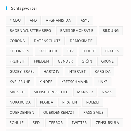
to
Schlagwörter
clo
th
* CDU
AFD
AFGHANISTAN
ASYL
se
pan
BADEN-WÜRTTEMBERG
BASISDEMOKRATIE
BILDUNG
CORONA
DATENSCHUTZ
DEMOKRATIE
ETTLINGEN
FACEBOOK
FDP
FLUCHT
FRAUEN
FREIHEIT
FRIEDEN
GENDER
GRÜN
GRÜNE
GÜZEY ISRAEL
HARTZ IV
INTERNET
KARGIDA
KARLSRUHE
KINDER
KRETSCHMANN
LINKE
MALSCH
MENSCHENRECHTE
MÄNNER
NAZIS
NOKARGIDA
PEGIDA
PIRATEN
POLIZEI
QUERDENKEN
QUERDENKEN721
RASSISMUS
SCHULE
SPD
TERROR
TWITTER
ZENSURSULA