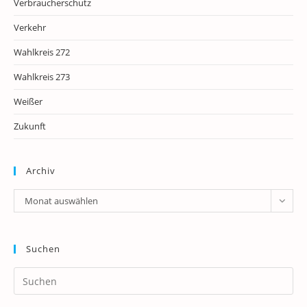
Verbraucherschutz
Verkehr
Wahlkreis 272
Wahlkreis 273
Weißer
Zukunft
Archiv
Archiv
Monat auswählen
Suchen
Pr
Es