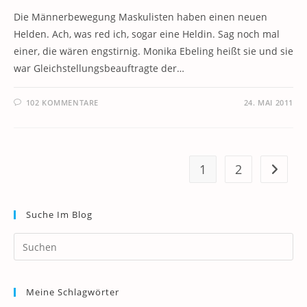
Die Männerbewegung Maskulisten haben einen neuen
Helden. Ach, was red ich, sogar eine Heldin. Sag noch mal
einer, die wären engstirnig. Monika Ebeling heißt sie und sie
war Gleichstellungsbeauftragte der…
102 KOMMENTARE
24. MAI 2011
1
2
Zur näc
Suche Im Blog
Pr
Es
to
Meine Schlagwörter
clo