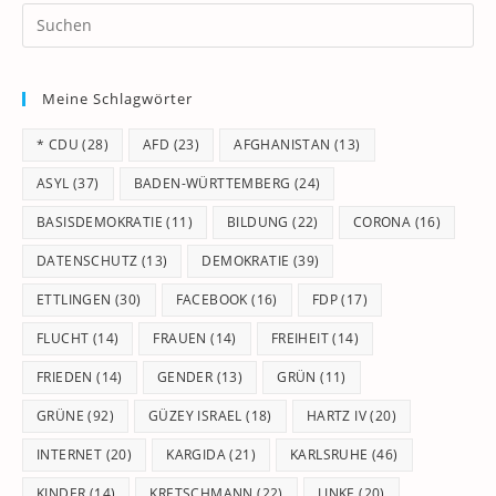
Pr
Es
to
Meine Schlagwörter
clo
th
* CDU
(28)
AFD
(23)
AFGHANISTAN
(13)
se
pan
ASYL
(37)
BADEN-WÜRTTEMBERG
(24)
BASISDEMOKRATIE
(11)
BILDUNG
(22)
CORONA
(16)
DATENSCHUTZ
(13)
DEMOKRATIE
(39)
ETTLINGEN
(30)
FACEBOOK
(16)
FDP
(17)
FLUCHT
(14)
FRAUEN
(14)
FREIHEIT
(14)
FRIEDEN
(14)
GENDER
(13)
GRÜN
(11)
GRÜNE
(92)
GÜZEY ISRAEL
(18)
HARTZ IV
(20)
INTERNET
(20)
KARGIDA
(21)
KARLSRUHE
(46)
KINDER
(14)
KRETSCHMANN
(22)
LINKE
(20)