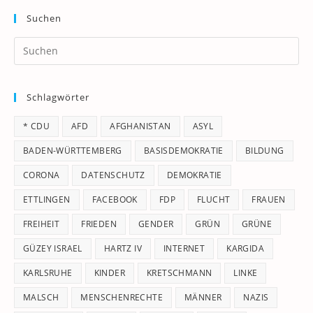
Suchen
Pr
Es
to
Schlagwörter
clo
th
* CDU
AFD
AFGHANISTAN
ASYL
se
pan
BADEN-WÜRTTEMBERG
BASISDEMOKRATIE
BILDUNG
CORONA
DATENSCHUTZ
DEMOKRATIE
ETTLINGEN
FACEBOOK
FDP
FLUCHT
FRAUEN
FREIHEIT
FRIEDEN
GENDER
GRÜN
GRÜNE
GÜZEY ISRAEL
HARTZ IV
INTERNET
KARGIDA
KARLSRUHE
KINDER
KRETSCHMANN
LINKE
MALSCH
MENSCHENRECHTE
MÄNNER
NAZIS