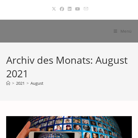
Zum
Inhalt
springen
Menü
Archiv des Monats: August
2021
>
2021
>
August