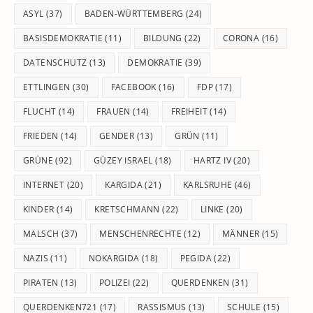
pan
ASYL
(37)
BADEN-WÜRTTEMBERG
(24)
BASISDEMOKRATIE
(11)
BILDUNG
(22)
CORONA
(16)
DATENSCHUTZ
(13)
DEMOKRATIE
(39)
ETTLINGEN
(30)
FACEBOOK
(16)
FDP
(17)
FLUCHT
(14)
FRAUEN
(14)
FREIHEIT
(14)
FRIEDEN
(14)
GENDER
(13)
GRÜN
(11)
GRÜNE
(92)
GÜZEY ISRAEL
(18)
HARTZ IV
(20)
INTERNET
(20)
KARGIDA
(21)
KARLSRUHE
(46)
KINDER
(14)
KRETSCHMANN
(22)
LINKE
(20)
MALSCH
(37)
MENSCHENRECHTE
(12)
MÄNNER
(15)
NAZIS
(11)
NOKARGIDA
(18)
PEGIDA
(22)
PIRATEN
(13)
POLIZEI
(22)
QUERDENKEN
(31)
QUERDENKEN721
(17)
RASSISMUS
(13)
SCHULE
(15)