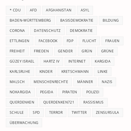
th
* CDU
AFD
AFGHANISTAN
ASYL
se
pan
BADEN-WÜRTTEMBERG
BASISDEMOKRATIE
BILDUNG
CORONA
DATENSCHUTZ
DEMOKRATIE
ETTLINGEN
FACEBOOK
FDP
FLUCHT
FRAUEN
FREIHEIT
FRIEDEN
GENDER
GRÜN
GRÜNE
GÜZEY ISRAEL
HARTZ IV
INTERNET
KARGIDA
KARLSRUHE
KINDER
KRETSCHMANN
LINKE
MALSCH
MENSCHENRECHTE
MÄNNER
NAZIS
NOKARGIDA
PEGIDA
PIRATEN
POLIZEI
QUERDENKEN
QUERDENKEN721
RASSISMUS
SCHULE
SPD
TERROR
TWITTER
ZENSURSULA
ÜBERWACHUNG