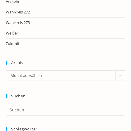
Verkehr
Wahlkreis 272
Wahlkreis 273
Weißer
Zukunft
Archiv
Archiv
Monat auswählen
Suchen
Pr
Es
to
Schlagwörter
clo