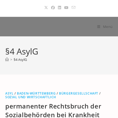
Zum
Inhalt
springen
Menü
§4 AsylG
>
§4 AsylG
ASYL
/
BADEN-WÜRTTEMBERG
/
BÜRGERGESELLSCHAFT
/
SOZIAL UND WIRTSCHAFTLICH
permanenter Rechtsbruch der
Sozialbehörden bei Krankheit