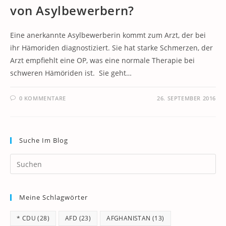
von Asylbewerbern?
Eine anerkannte Asylbewerberin kommt zum Arzt, der bei
ihr Hämoriden diagnostiziert. Sie hat starke Schmerzen, der
Arzt empfiehlt eine OP, was eine normale Therapie bei
schweren Hämöriden ist. Sie geht…
0 KOMMENTARE
26. SEPTEMBER 2016
Suche Im Blog
Pr
Es
to
Meine Schlagwörter
clo
th
* CDU
(28)
AFD
(23)
AFGHANISTAN
(13)
se