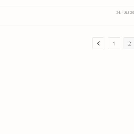
24. JULI 2
1
2
Zur vorherigen Se