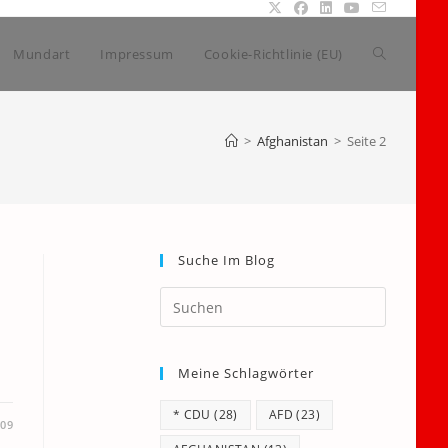
Website-
Mundart
Impressum
Cookie-Richtlinie (EU)
Suche
>
Afghanistan
>
Seite 2
umschalte
Suche Im Blog
Press
Escape
to
Meine Schlagwörter
close
the
* CDU
(28)
AFD
(23)
search
009