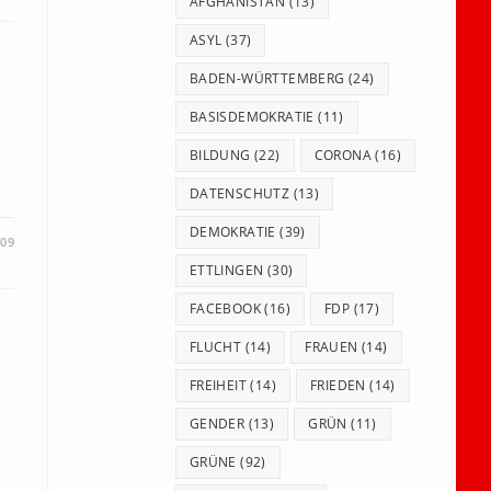
panel.
AFGHANISTAN
(13)
ASYL
(37)
BADEN-WÜRTTEMBERG
(24)
BASISDEMOKRATIE
(11)
BILDUNG
(22)
CORONA
(16)
DATENSCHUTZ
(13)
DEMOKRATIE
(39)
009
ETTLINGEN
(30)
FACEBOOK
(16)
FDP
(17)
FLUCHT
(14)
FRAUEN
(14)
FREIHEIT
(14)
FRIEDEN
(14)
GENDER
(13)
GRÜN
(11)
n
GRÜNE
(92)