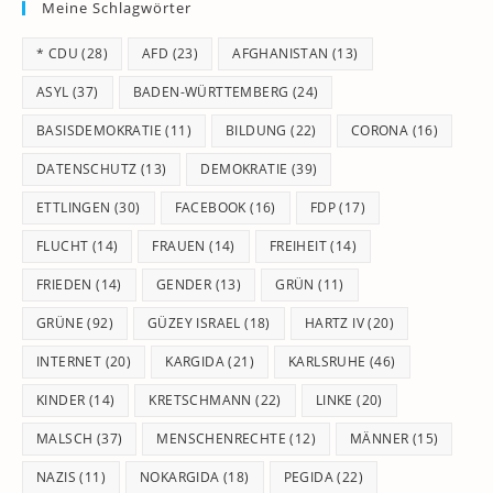
Meine Schlagwörter
clo
th
* CDU
(28)
AFD
(23)
AFGHANISTAN
(13)
se
pan
ASYL
(37)
BADEN-WÜRTTEMBERG
(24)
BASISDEMOKRATIE
(11)
BILDUNG
(22)
CORONA
(16)
DATENSCHUTZ
(13)
DEMOKRATIE
(39)
ETTLINGEN
(30)
FACEBOOK
(16)
FDP
(17)
FLUCHT
(14)
FRAUEN
(14)
FREIHEIT
(14)
FRIEDEN
(14)
GENDER
(13)
GRÜN
(11)
GRÜNE
(92)
GÜZEY ISRAEL
(18)
HARTZ IV
(20)
INTERNET
(20)
KARGIDA
(21)
KARLSRUHE
(46)
KINDER
(14)
KRETSCHMANN
(22)
LINKE
(20)
MALSCH
(37)
MENSCHENRECHTE
(12)
MÄNNER
(15)
NAZIS
(11)
NOKARGIDA
(18)
PEGIDA
(22)