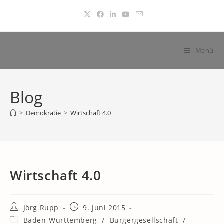
Zum
Inhalt
springen
Menü
Blog
>
Demokratie
>
Wirtschaft 4.0
Wirtschaft 4.0
Beitrags-
Beitrag
Jörg Rupp
9. Juni 2015
Autor:
veröffentlicht:
Beitrags-
Baden-Württemberg
/
Bürgergesellschaft
/