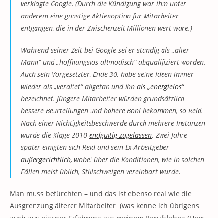
verklagte Google. (Durch die Kündigung war ihm unter
anderem eine günstige Aktienoption für Mitarbeiter
entgangen, die in der Zwischenzeit Millionen wert wäre.)
Während seiner Zeit bei Google sei er ständig als „alter
Mann“ und „hoffnungslos altmodisch“ abqualifiziert worden.
Auch sein Vorgesetzter, Ende 30, habe seine Ideen immer
wieder als „veraltet“ abgetan und ihn
als „energielos“
bezeichnet. Jüngere Mitarbeiter würden grundsätzlich
bessere Beurteilungen und höhere Boni bekommen, so Reid.
Nach einer Nichtigkeitsbeschwerde durch mehrere Instanzen
wurde die Klage 2010
endgültig zugelassen
. Zwei Jahre
später einigten sich Reid und sein Ex-Arbeitgeber
außergerichtlich
, wobei über die Konditionen, wie in solchen
Fällen meist üblich, Stillschweigen vereinbart wurde.
Man muss befürchten – und das ist ebenso real wie die
Ausgrenzung älterer Mitarbeiter (was kenne ich übrigens
auch aus eigener Erfahrung aus meinem Berufsleben (Herr