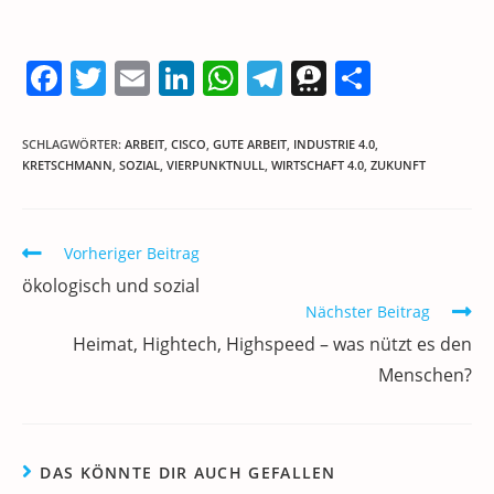
F
T
E
Li
W
T
T
T
a
w
m
n
h
el
h
ei
c
itt
ai
k
at
e
re
le
SCHLAGWÖRTER
:
ARBEIT
,
CISCO
,
GUTE ARBEIT
,
INDUSTRIE 4.0
,
KRETSCHMANN
,
SOZIAL
,
VIERPUNKTNULL
,
WIRTSCHAFT 4.0
,
ZUKUNFT
e
er
l
e
s
gr
e
n
b
dI
A
a
m
o
n
p
m
a
Weitere
Vorheriger Beitrag
Artikel
o
p
ökologisch und sozial
ansehen
k
Nächster Beitrag
Heimat, Hightech, Highspeed – was nützt es den
Menschen?
DAS KÖNNTE DIR AUCH GEFALLEN