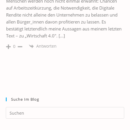
Menschen werden noch nicht einmal erwähnt: Chancen
auf Arbeitszeitkürzung, die Notwendigkeit, die Digitale
Rendite nicht alleine den Unternehmen zu belassen und
allen Bürger_innen davon profitieren zu lassen. Es
bestätigt letztendlich meine Aussagen aus meinem letzten
Text – zu „Wirtschaft 4.0″. […]
Antworten
0
Suche Im Blog
Pr
Es
to