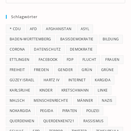
Es
to
Schlagwörter
clo
th
* CDU
AFD
AFGHANISTAN
ASYL
se
pan
BADEN-WÜRTTEMBERG
BASISDEMOKRATIE
BILDUNG
CORONA
DATENSCHUTZ
DEMOKRATIE
ETTLINGEN
FACEBOOK
FDP
FLUCHT
FRAUEN
FREIHEIT
FRIEDEN
GENDER
GRÜN
GRÜNE
GÜZEY ISRAEL
HARTZ IV
INTERNET
KARGIDA
KARLSRUHE
KINDER
KRETSCHMANN
LINKE
MALSCH
MENSCHENRECHTE
MÄNNER
NAZIS
NOKARGIDA
PEGIDA
PIRATEN
POLIZEI
QUERDENKEN
QUERDENKEN721
RASSISMUS