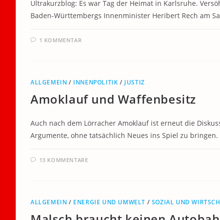
Ultrakurzblog: Es war Tag der Heimat in Karlsruhe. Vers
Baden-Württembergs Innenminister Heribert Rech am Sa
1 KOMMENTAR
ALLGEMEIN
/
INNENPOLITIK
/
JUSTIZ
Amoklauf und Waffenbesitz
Auch nach dem Lörracher Amoklauf ist erneut die Diskus
Argumente, ohne tatsächlich Neues ins Spiel zu bringen.
13 KOMMENTARE
ALLGEMEIN
/
ENERGIE UND UMWELT
/
SOZIAL UND WIRTSCH
Malsch braucht keinen Autoba