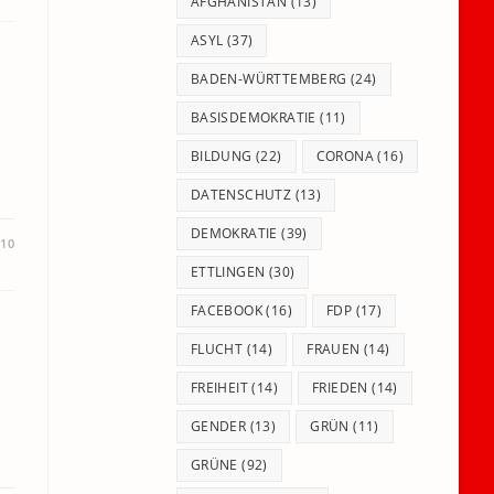
panel.
AFGHANISTAN
(13)
ASYL
(37)
BADEN-WÜRTTEMBERG
(24)
BASISDEMOKRATIE
(11)
BILDUNG
(22)
CORONA
(16)
DATENSCHUTZ
(13)
DEMOKRATIE
(39)
010
ETTLINGEN
(30)
FACEBOOK
(16)
FDP
(17)
FLUCHT
(14)
FRAUEN
(14)
FREIHEIT
(14)
FRIEDEN
(14)
GENDER
(13)
GRÜN
(11)
GRÜNE
(92)