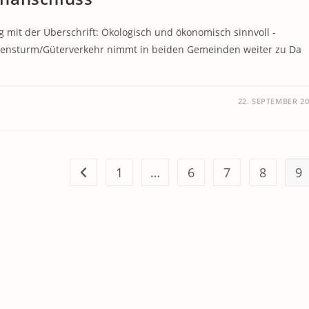
 mit der Überschrift: Ökologisch und ökonomisch sinnvoll -
ensturm/Güterverkehr nimmt in beiden Gemeinden weiter zu Da
22. SEPTEMBER 2
1
…
6
7
8
9
Zur vorherigen Seite