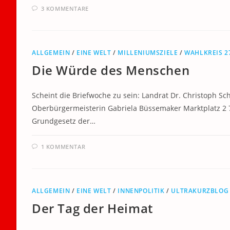
3 KOMMENTARE
ALLGEMEIN
/
EINE WELT
/
MILLENIUMSZIELE
/
WAHLKREIS 2
Die Würde des Menschen
Scheint die Briefwoche zu sein: Landrat Dr. Christoph Sc
Oberbürgermeisterin Gabriela Büssemaker Marktplatz 2 7
Grundgesetz der…
1 KOMMENTAR
ALLGEMEIN
/
EINE WELT
/
INNENPOLITIK
/
ULTRAKURZBLOG
Der Tag der Heimat