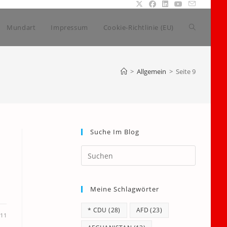
Website-
Mundart
Impressum
Cookie-Richtlinie (EU)
Suche
>
Allgemein
>
Seite 9
umschalte
Suche Im Blog
Press
Escape
to
Meine Schlagwörter
close
the
* CDU
(28)
AFD
(23)
search
011