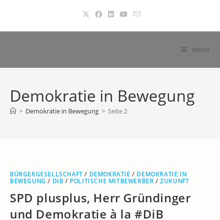
Zum
Inhalt
springen
Menü
Demokratie in Bewegung
>
Demokratie in Bewegung
>
Seite 2
BÜRGERGESELLSCHAFT
/
DEMOKRATIE
/
DEMOKRATIE IN
BEWEGUNG
/
DIB
/
POLITISCHE MITBEWERBER
/
ZUKUNFT
SPD plusplus, Herr Gründinger
und Demokratie à la #DiB