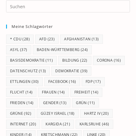
Pr
Es
to
Meine Schlagwörter
clo
th
* CDU
(28)
AFD
(23)
AFGHANISTAN
(13)
se
pan
ASYL
(37)
BADEN-WÜRTTEMBERG
(24)
BASISDEMOKRATIE
(11)
BILDUNG
(22)
CORONA
(16)
DATENSCHUTZ
(13)
DEMOKRATIE
(39)
ETTLINGEN
(30)
FACEBOOK
(16)
FDP
(17)
FLUCHT
(14)
FRAUEN
(14)
FREIHEIT
(14)
FRIEDEN
(14)
GENDER
(13)
GRÜN
(11)
GRÜNE
(92)
GÜZEY ISRAEL
(18)
HARTZ IV
(20)
INTERNET
(20)
KARGIDA
(21)
KARLSRUHE
(46)
KINDER
(14)
KRETSCHMANN
(22)
LINKE
(20)