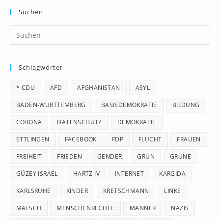
Suchen
Pr
Es
to
Schlagwörter
clo
th
* CDU
AFD
AFGHANISTAN
ASYL
se
pan
BADEN-WÜRTTEMBERG
BASISDEMOKRATIE
BILDUNG
CORONA
DATENSCHUTZ
DEMOKRATIE
ETTLINGEN
FACEBOOK
FDP
FLUCHT
FRAUEN
FREIHEIT
FRIEDEN
GENDER
GRÜN
GRÜNE
GÜZEY ISRAEL
HARTZ IV
INTERNET
KARGIDA
KARLSRUHE
KINDER
KRETSCHMANN
LINKE
MALSCH
MENSCHENRECHTE
MÄNNER
NAZIS