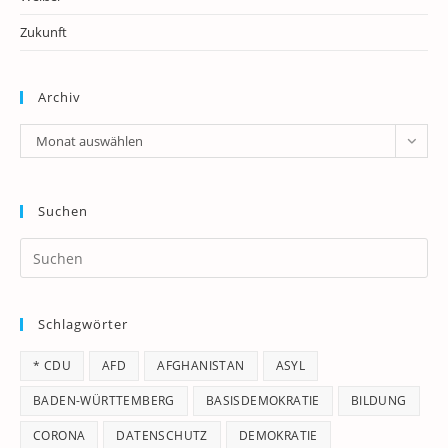
Zukunft
Archiv
Archiv
Monat auswählen
Suchen
Pr
Es
to
Schlagwörter
clo
th
* CDU
AFD
AFGHANISTAN
ASYL
se
pan
BADEN-WÜRTTEMBERG
BASISDEMOKRATIE
BILDUNG
CORONA
DATENSCHUTZ
DEMOKRATIE