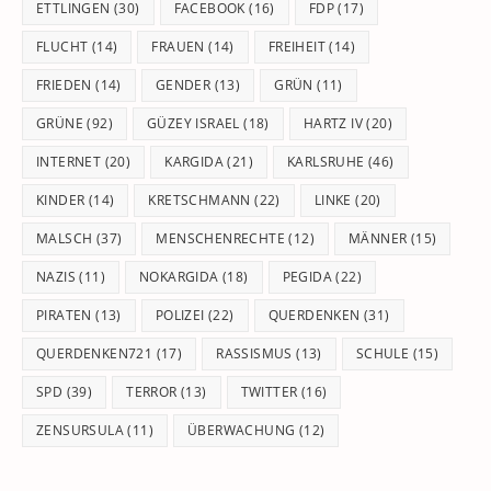
ETTLINGEN
(30)
FACEBOOK
(16)
FDP
(17)
FLUCHT
(14)
FRAUEN
(14)
FREIHEIT
(14)
FRIEDEN
(14)
GENDER
(13)
GRÜN
(11)
GRÜNE
(92)
GÜZEY ISRAEL
(18)
HARTZ IV
(20)
INTERNET
(20)
KARGIDA
(21)
KARLSRUHE
(46)
KINDER
(14)
KRETSCHMANN
(22)
LINKE
(20)
MALSCH
(37)
MENSCHENRECHTE
(12)
MÄNNER
(15)
NAZIS
(11)
NOKARGIDA
(18)
PEGIDA
(22)
PIRATEN
(13)
POLIZEI
(22)
QUERDENKEN
(31)
QUERDENKEN721
(17)
RASSISMUS
(13)
SCHULE
(15)
SPD
(39)
TERROR
(13)
TWITTER
(16)
ZENSURSULA
(11)
ÜBERWACHUNG
(12)