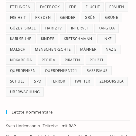
ETTLINGEN
FACEBOOK
FDP
FLUCHT
FRAUEN
FREIHEIT
FRIEDEN
GENDER
GRÜN
GRÜNE
GÜZEY ISRAEL
HARTZ IV
INTERNET
KARGIDA
KARLSRUHE
KINDER
KRETSCHMANN
LINKE
MALSCH
MENSCHENRECHTE
MÄNNER
NAZIS
NOKARGIDA
PEGIDA
PIRATEN
POLIZEI
QUERDENKEN
QUERDENKEN721
RASSISMUS
SCHULE
SPD
TERROR
TWITTER
ZENSURSULA
ÜBERWACHUNG
Letzte Kommentare
Sven Horlemann
zu
Zeitreise – mit BAP