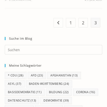
1
2
3
Zur vorherigen Seite
Suche Im Blog
Pr
Es
to
Meine Schlagwörter
clo
th
* CDU
(28)
AFD
(23)
AFGHANISTAN
(13)
se
pan
ASYL
(37)
BADEN-WÜRTTEMBERG
(24)
BASISDEMOKRATIE
(11)
BILDUNG
(22)
CORONA
(16)
DATENSCHUTZ
(13)
DEMOKRATIE
(39)