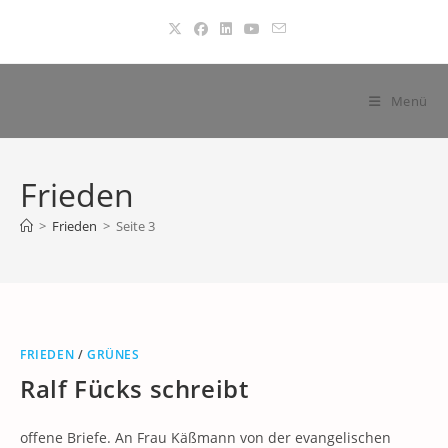
Zum
Inhalt
springen
Menü
Frieden
>
Frieden
>
Seite 3
FRIEDEN
/
GRÜNES
Ralf Fücks schreibt
offene Briefe. An Frau Käßmann von der evangelischen