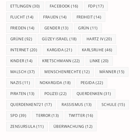
ETTLINGEN
(30)
FACEBOOK
(16)
FDP
(17)
FLUCHT
(14)
FRAUEN
(14)
FREIHEIT
(14)
FRIEDEN
(14)
GENDER
(13)
GRÜN
(11)
GRÜNE
(92)
GÜZEY ISRAEL
(18)
HARTZ IV
(20)
INTERNET
(20)
KARGIDA
(21)
KARLSRUHE
(46)
KINDER
(14)
KRETSCHMANN
(22)
LINKE
(20)
MALSCH
(37)
MENSCHENRECHTE
(12)
MÄNNER
(15)
NAZIS
(11)
NOKARGIDA
(18)
PEGIDA
(22)
PIRATEN
(13)
POLIZEI
(22)
QUERDENKEN
(31)
QUERDENKEN721
(17)
RASSISMUS
(13)
SCHULE
(15)
SPD
(39)
TERROR
(13)
TWITTER
(16)
ZENSURSULA
(11)
ÜBERWACHUNG
(12)