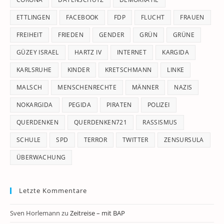
ETTLINGEN
FACEBOOK
FDP
FLUCHT
FRAUEN
FREIHEIT
FRIEDEN
GENDER
GRÜN
GRÜNE
GÜZEY ISRAEL
HARTZ IV
INTERNET
KARGIDA
KARLSRUHE
KINDER
KRETSCHMANN
LINKE
MALSCH
MENSCHENRECHTE
MÄNNER
NAZIS
NOKARGIDA
PEGIDA
PIRATEN
POLIZEI
QUERDENKEN
QUERDENKEN721
RASSISMUS
SCHULE
SPD
TERROR
TWITTER
ZENSURSULA
ÜBERWACHUNG
Letzte Kommentare
Sven Horlemann
zu
Zeitreise – mit BAP