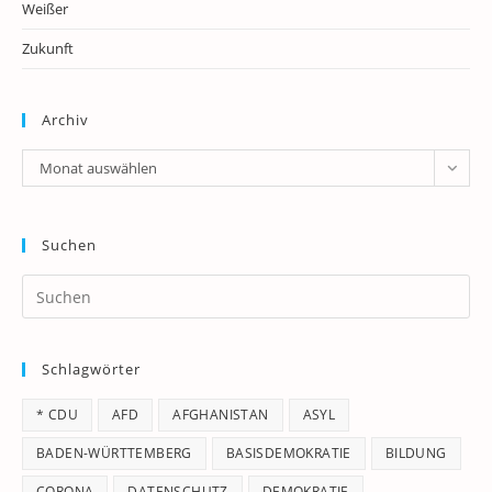
Weißer
Zukunft
Archiv
Archiv
Monat auswählen
Suchen
Pr
Es
to
Schlagwörter
clo
th
* CDU
AFD
AFGHANISTAN
ASYL
se
pan
BADEN-WÜRTTEMBERG
BASISDEMOKRATIE
BILDUNG
CORONA
DATENSCHUTZ
DEMOKRATIE