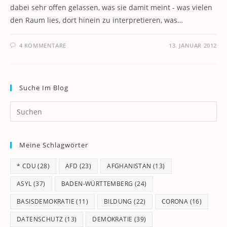
dabei sehr offen gelassen, was sie damit meint - was vielen
den Raum lies, dort hinein zu interpretieren, was…
4 KOMMENTARE
13. JANUAR 2012
Suche Im Blog
Pr
Es
to
Meine Schlagwörter
clo
th
* CDU
(28)
AFD
(23)
AFGHANISTAN
(13)
se
pan
ASYL
(37)
BADEN-WÜRTTEMBERG
(24)
BASISDEMOKRATIE
(11)
BILDUNG
(22)
CORONA
(16)
DATENSCHUTZ
(13)
DEMOKRATIE
(39)