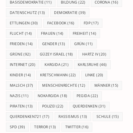
BASISDEMOKRATIE
(11)
BILDUNG
(22)
CORONA
(16)
DATENSCHUTZ
(13)
DEMOKRATIE
(39)
ETTLINGEN
(30)
FACEBOOK
(16)
FDP
(17)
FLUCHT
(14)
FRAUEN
(14)
FREIHEIT
(14)
FRIEDEN
(14)
GENDER
(13)
GRÜN
(11)
GRÜNE
(92)
GÜZEY ISRAEL
(18)
HARTZ IV
(20)
INTERNET
(20)
KARGIDA
(21)
KARLSRUHE
(46)
KINDER
(14)
KRETSCHMANN
(22)
LINKE
(20)
MALSCH
(37)
MENSCHENRECHTE
(12)
MÄNNER
(15)
NAZIS
(11)
NOKARGIDA
(18)
PEGIDA
(22)
PIRATEN
(13)
POLIZEI
(22)
QUERDENKEN
(31)
QUERDENKEN721
(17)
RASSISMUS
(13)
SCHULE
(15)
SPD
(39)
TERROR
(13)
TWITTER
(16)