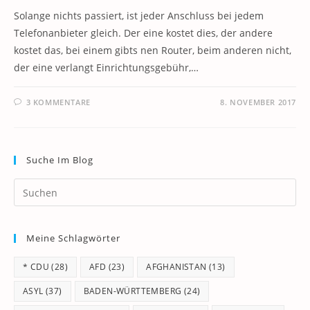
Solange nichts passiert, ist jeder Anschluss bei jedem
Telefonanbieter gleich. Der eine kostet dies, der andere
kostet das, bei einem gibts nen Router, beim anderen nicht,
der eine verlangt Einrichtungsgebühr,…
3 KOMMENTARE
8. NOVEMBER 2017
Suche Im Blog
Pr
Es
to
Meine Schlagwörter
clo
th
* CDU
(28)
AFD
(23)
AFGHANISTAN
(13)
se
pan
ASYL
(37)
BADEN-WÜRTTEMBERG
(24)