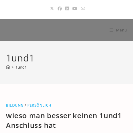
Zum
Inhalt
springen
Menü
1und1
>
1und1
BILDUNG
/
PERSÖNLICH
wieso man besser keinen 1und1
Anschluss hat