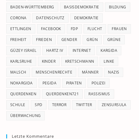
pan
BADEN-WÜRTTEMBERG
BASISDEMOKRATIE
BILDUNG
CORONA
DATENSCHUTZ
DEMOKRATIE
ETTLINGEN
FACEBOOK
FDP
FLUCHT
FRAUEN
FREIHEIT
FRIEDEN
GENDER
GRÜN
GRÜNE
GÜZEY ISRAEL
HARTZ IV
INTERNET
KARGIDA
KARLSRUHE
KINDER
KRETSCHMANN
LINKE
MALSCH
MENSCHENRECHTE
MÄNNER
NAZIS
NOKARGIDA
PEGIDA
PIRATEN
POLIZEI
QUERDENKEN
QUERDENKEN721
RASSISMUS
SCHULE
SPD
TERROR
TWITTER
ZENSURSULA
ÜBERWACHUNG
Letzte Kommentare