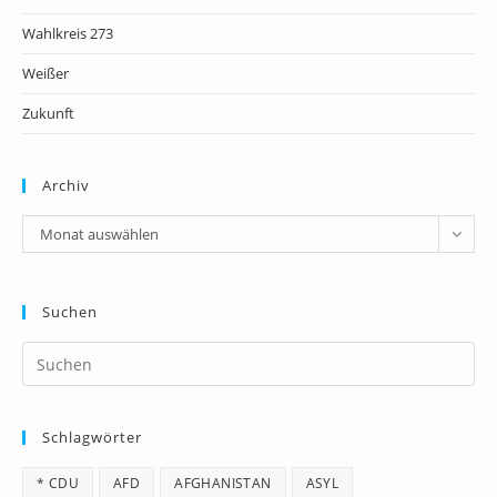
Wahlkreis 273
Weißer
Zukunft
Archiv
Archiv
Monat auswählen
Suchen
Pr
Es
to
Schlagwörter
clo
th
* CDU
AFD
AFGHANISTAN
ASYL
se