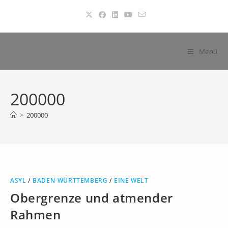
Zum
Inhalt
springen
Menü
200000
>
200000
ASYL
/
BADEN-WÜRTTEMBERG
/
EINE WELT
Obergrenze und atmender
Rahmen