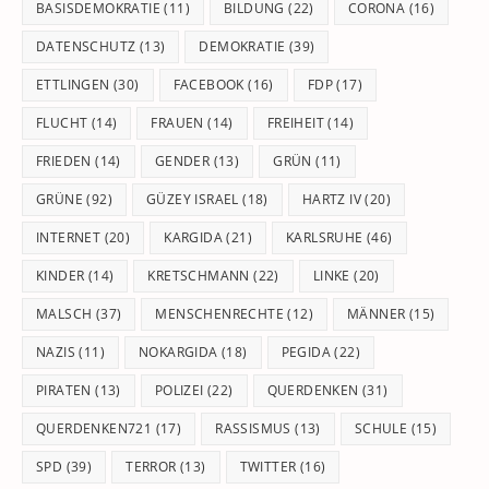
BASISDEMOKRATIE
(11)
BILDUNG
(22)
CORONA
(16)
DATENSCHUTZ
(13)
DEMOKRATIE
(39)
ETTLINGEN
(30)
FACEBOOK
(16)
FDP
(17)
FLUCHT
(14)
FRAUEN
(14)
FREIHEIT
(14)
FRIEDEN
(14)
GENDER
(13)
GRÜN
(11)
GRÜNE
(92)
GÜZEY ISRAEL
(18)
HARTZ IV
(20)
INTERNET
(20)
KARGIDA
(21)
KARLSRUHE
(46)
KINDER
(14)
KRETSCHMANN
(22)
LINKE
(20)
MALSCH
(37)
MENSCHENRECHTE
(12)
MÄNNER
(15)
NAZIS
(11)
NOKARGIDA
(18)
PEGIDA
(22)
PIRATEN
(13)
POLIZEI
(22)
QUERDENKEN
(31)
QUERDENKEN721
(17)
RASSISMUS
(13)
SCHULE
(15)
SPD
(39)
TERROR
(13)
TWITTER
(16)