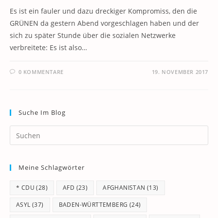
Es ist ein fauler und dazu dreckiger Kompromiss, den die
GRÜNEN da gestern Abend vorgeschlagen haben und der
sich zu später Stunde über die sozialen Netzwerke
verbreitete: Es ist also…
0 KOMMENTARE
19. NOVEMBER 2017
Suche Im Blog
Pr
Es
to
Meine Schlagwörter
clo
th
* CDU
(28)
AFD
(23)
AFGHANISTAN
(13)
se
pan
ASYL
(37)
BADEN-WÜRTTEMBERG
(24)