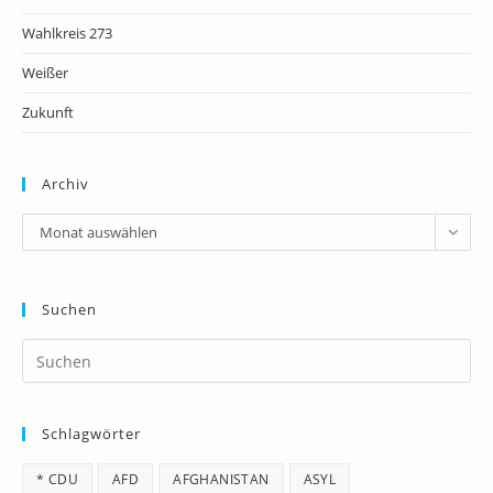
Wahlkreis 273
Weißer
Zukunft
Archiv
Archiv
Monat auswählen
Suchen
Pr
Es
to
Schlagwörter
clo
th
* CDU
AFD
AFGHANISTAN
ASYL
se