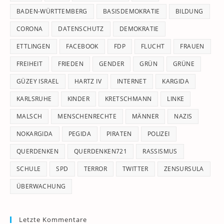
pan
BADEN-WÜRTTEMBERG
BASISDEMOKRATIE
BILDUNG
CORONA
DATENSCHUTZ
DEMOKRATIE
ETTLINGEN
FACEBOOK
FDP
FLUCHT
FRAUEN
FREIHEIT
FRIEDEN
GENDER
GRÜN
GRÜNE
GÜZEY ISRAEL
HARTZ IV
INTERNET
KARGIDA
KARLSRUHE
KINDER
KRETSCHMANN
LINKE
MALSCH
MENSCHENRECHTE
MÄNNER
NAZIS
NOKARGIDA
PEGIDA
PIRATEN
POLIZEI
QUERDENKEN
QUERDENKEN721
RASSISMUS
SCHULE
SPD
TERROR
TWITTER
ZENSURSULA
ÜBERWACHUNG
Letzte Kommentare