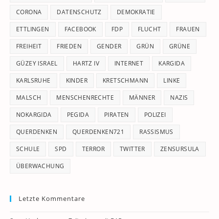
CORONA
DATENSCHUTZ
DEMOKRATIE
ETTLINGEN
FACEBOOK
FDP
FLUCHT
FRAUEN
FREIHEIT
FRIEDEN
GENDER
GRÜN
GRÜNE
GÜZEY ISRAEL
HARTZ IV
INTERNET
KARGIDA
KARLSRUHE
KINDER
KRETSCHMANN
LINKE
MALSCH
MENSCHENRECHTE
MÄNNER
NAZIS
NOKARGIDA
PEGIDA
PIRATEN
POLIZEI
QUERDENKEN
QUERDENKEN721
RASSISMUS
SCHULE
SPD
TERROR
TWITTER
ZENSURSULA
ÜBERWACHUNG
Letzte Kommentare