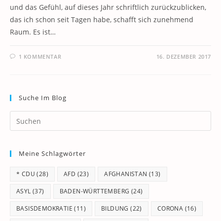
und das Gefühl, auf dieses Jahr schriftlich zurückzublicken,
das ich schon seit Tagen habe, schafft sich zunehmend
Raum. Es ist…
1 KOMMENTAR
16. DEZEMBER 2017
Suche Im Blog
Pr
Es
to
Meine Schlagwörter
clo
th
* CDU
(28)
AFD
(23)
AFGHANISTAN
(13)
se
pan
ASYL
(37)
BADEN-WÜRTTEMBERG
(24)
BASISDEMOKRATIE
(11)
BILDUNG
(22)
CORONA
(16)