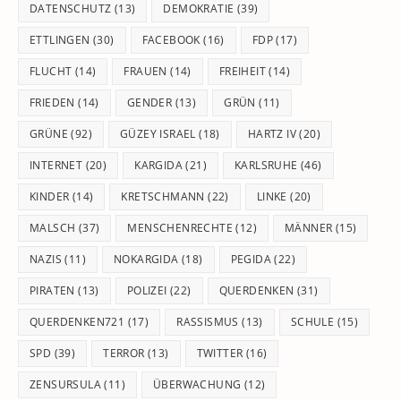
DATENSCHUTZ
(13)
DEMOKRATIE
(39)
ETTLINGEN
(30)
FACEBOOK
(16)
FDP
(17)
FLUCHT
(14)
FRAUEN
(14)
FREIHEIT
(14)
FRIEDEN
(14)
GENDER
(13)
GRÜN
(11)
GRÜNE
(92)
GÜZEY ISRAEL
(18)
HARTZ IV
(20)
INTERNET
(20)
KARGIDA
(21)
KARLSRUHE
(46)
KINDER
(14)
KRETSCHMANN
(22)
LINKE
(20)
MALSCH
(37)
MENSCHENRECHTE
(12)
MÄNNER
(15)
NAZIS
(11)
NOKARGIDA
(18)
PEGIDA
(22)
PIRATEN
(13)
POLIZEI
(22)
QUERDENKEN
(31)
QUERDENKEN721
(17)
RASSISMUS
(13)
SCHULE
(15)
SPD
(39)
TERROR
(13)
TWITTER
(16)
ZENSURSULA
(11)
ÜBERWACHUNG
(12)