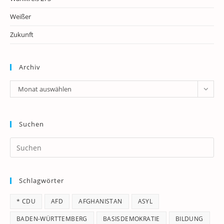
Weißer
Zukunft
Archiv
Archiv
Monat auswählen
Suchen
Pr
Es
to
Schlagwörter
clo
th
* CDU
AFD
AFGHANISTAN
ASYL
se
pan
BADEN-WÜRTTEMBERG
BASISDEMOKRATIE
BILDUNG