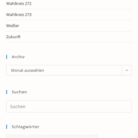
Wahlkreis 272
Wahlkreis 273
Weißer
Zukunft
Archiv
Archiv
Monat auswählen
Suchen
Pr
Es
to
Schlagwörter
clo
th