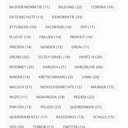
BASISDEMOKRATIE
(11)
BILDUNG
(22)
CORONA
(16)
DATENSCHUTZ
(13)
DEMOKRATIE
(39)
ETTLINGEN
(30)
FACEBOOK
(16)
FDP
(17)
FLUCHT
(14)
FRAUEN
(14)
FREIHEIT
(14)
FRIEDEN
(14)
GENDER
(13)
GRÜN
(11)
GRÜNE
(92)
GÜZEY ISRAEL
(18)
HARTZ IV
(20)
INTERNET
(20)
KARGIDA
(21)
KARLSRUHE
(46)
KINDER
(14)
KRETSCHMANN
(22)
LINKE
(20)
MALSCH
(37)
MENSCHENRECHTE
(12)
MÄNNER
(15)
NAZIS
(11)
NOKARGIDA
(18)
PEGIDA
(22)
PIRATEN
(13)
POLIZEI
(22)
QUERDENKEN
(31)
QUERDENKEN721
(17)
RASSISMUS
(13)
SCHULE
(15)
SPD
(39)
TERROR
(13)
TWITTER
(16)