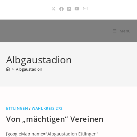
Zum
Inhalt
springen
Menü
Albgaustadion
>
Albgaustadion
ETTLINGEN
/
WAHLKREIS 272
Von „mächtigen“ Vereinen
[googleMap name="Albgaustadion Ettlingen"