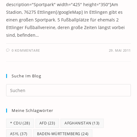
description="Sportpark" width="425" height="350"]Am
Stadion, 76275 Ettlingen[/googleMap] In Ettlingen gibt es
einen großen Sportpark. 5 Fußballplätze für ehemals 2
Ettlinger Fußballvereine, deren große Zeiten längst vorbei
sind, befinden…
0 KOMMENTARE
29. MAI 2011
Suche Im Blog
Pr
Es
to
Meine Schlagwörter
clo
th
* CDU
(28)
AFD
(23)
AFGHANISTAN
(13)
se
pan
ASYL
(37)
BADEN-WÜRTTEMBERG
(24)