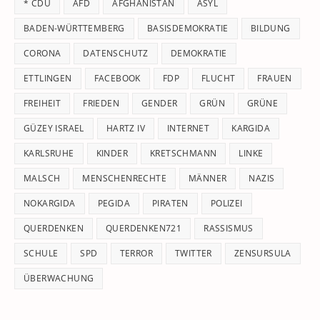
* CDU
AFD
AFGHANISTAN
ASYL
se
pan
BADEN-WÜRTTEMBERG
BASISDEMOKRATIE
BILDUNG
CORONA
DATENSCHUTZ
DEMOKRATIE
ETTLINGEN
FACEBOOK
FDP
FLUCHT
FRAUEN
FREIHEIT
FRIEDEN
GENDER
GRÜN
GRÜNE
GÜZEY ISRAEL
HARTZ IV
INTERNET
KARGIDA
KARLSRUHE
KINDER
KRETSCHMANN
LINKE
MALSCH
MENSCHENRECHTE
MÄNNER
NAZIS
NOKARGIDA
PEGIDA
PIRATEN
POLIZEI
QUERDENKEN
QUERDENKEN721
RASSISMUS
SCHULE
SPD
TERROR
TWITTER
ZENSURSULA
ÜBERWACHUNG