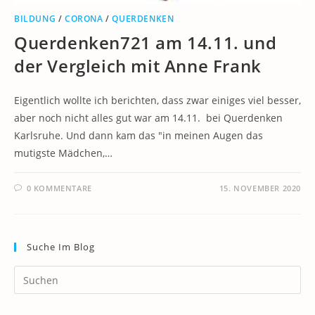
BILDUNG
/
CORONA
/
QUERDENKEN
Querdenken721 am 14.11. und
der Vergleich mit Anne Frank
Eigentlich wollte ich berichten, dass zwar einiges viel besser,
aber noch nicht alles gut war am 14.11. bei Querdenken
Karlsruhe. Und dann kam das "in meinen Augen das
mutigste Mädchen,…
0 KOMMENTARE
15. NOVEMBER 2020
Suche Im Blog
Pr
Es
to