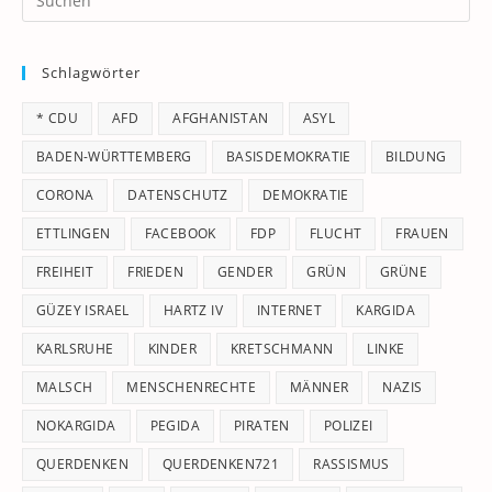
Es
to
Schlagwörter
clo
th
* CDU
AFD
AFGHANISTAN
ASYL
se
pan
BADEN-WÜRTTEMBERG
BASISDEMOKRATIE
BILDUNG
CORONA
DATENSCHUTZ
DEMOKRATIE
ETTLINGEN
FACEBOOK
FDP
FLUCHT
FRAUEN
FREIHEIT
FRIEDEN
GENDER
GRÜN
GRÜNE
GÜZEY ISRAEL
HARTZ IV
INTERNET
KARGIDA
KARLSRUHE
KINDER
KRETSCHMANN
LINKE
MALSCH
MENSCHENRECHTE
MÄNNER
NAZIS
NOKARGIDA
PEGIDA
PIRATEN
POLIZEI
QUERDENKEN
QUERDENKEN721
RASSISMUS