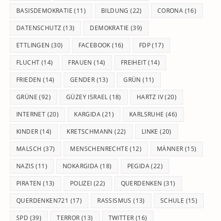
BASISDEMOKRATIE
(11)
BILDUNG
(22)
CORONA
(16)
DATENSCHUTZ
(13)
DEMOKRATIE
(39)
ETTLINGEN
(30)
FACEBOOK
(16)
FDP
(17)
FLUCHT
(14)
FRAUEN
(14)
FREIHEIT
(14)
FRIEDEN
(14)
GENDER
(13)
GRÜN
(11)
GRÜNE
(92)
GÜZEY ISRAEL
(18)
HARTZ IV
(20)
INTERNET
(20)
KARGIDA
(21)
KARLSRUHE
(46)
KINDER
(14)
KRETSCHMANN
(22)
LINKE
(20)
MALSCH
(37)
MENSCHENRECHTE
(12)
MÄNNER
(15)
NAZIS
(11)
NOKARGIDA
(18)
PEGIDA
(22)
PIRATEN
(13)
POLIZEI
(22)
QUERDENKEN
(31)
QUERDENKEN721
(17)
RASSISMUS
(13)
SCHULE
(15)
SPD
(39)
TERROR
(13)
TWITTER
(16)