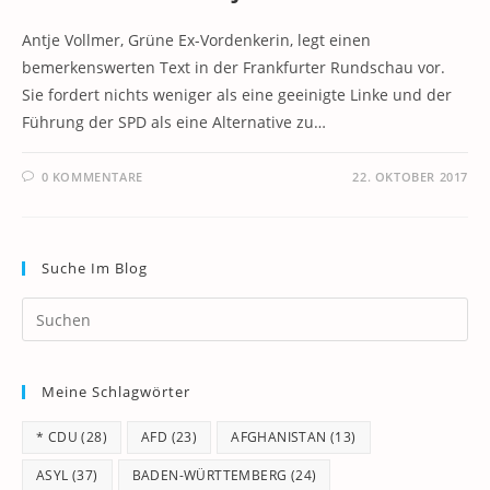
Antje Vollmer, Grüne Ex-Vordenkerin, legt einen
bemerkenswerten Text in der Frankfurter Rundschau vor.
Sie fordert nichts weniger als eine geeinigte Linke und der
Führung der SPD als eine Alternative zu…
0 KOMMENTARE
22. OKTOBER 2017
Suche Im Blog
Pr
Es
to
Meine Schlagwörter
clo
th
* CDU
(28)
AFD
(23)
AFGHANISTAN
(13)
se
pan
ASYL
(37)
BADEN-WÜRTTEMBERG
(24)