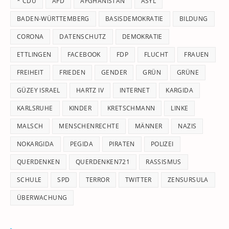
* CDU
AFD
AFGHANISTAN
ASYL
se
pan
BADEN-WÜRTTEMBERG
BASISDEMOKRATIE
BILDUNG
CORONA
DATENSCHUTZ
DEMOKRATIE
ETTLINGEN
FACEBOOK
FDP
FLUCHT
FRAUEN
FREIHEIT
FRIEDEN
GENDER
GRÜN
GRÜNE
GÜZEY ISRAEL
HARTZ IV
INTERNET
KARGIDA
KARLSRUHE
KINDER
KRETSCHMANN
LINKE
MALSCH
MENSCHENRECHTE
MÄNNER
NAZIS
NOKARGIDA
PEGIDA
PIRATEN
POLIZEI
QUERDENKEN
QUERDENKEN721
RASSISMUS
SCHULE
SPD
TERROR
TWITTER
ZENSURSULA
ÜBERWACHUNG