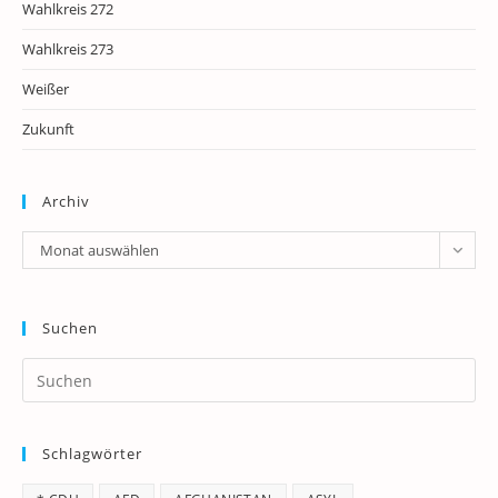
Wahlkreis 272
Wahlkreis 273
Weißer
Zukunft
Archiv
Archiv
Monat auswählen
Suchen
Pr
Es
to
Schlagwörter
clo
th