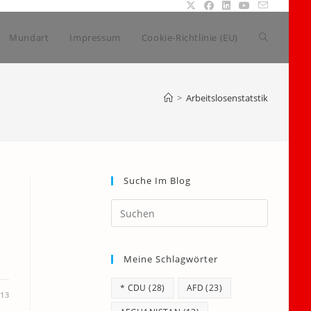
Website-
Mundart
Impressum
Cookie-Richtlinie (EU)
Suche
>
Arbeitslosenstatstik
umschalte
Suche Im Blog
Press
Escape
to
Meine Schlagwörter
close
the
* CDU
(28)
AFD
(23)
search
013