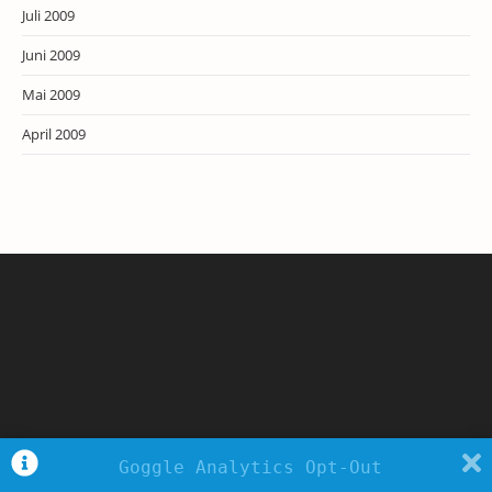
Juli 2009
Juni 2009
Mai 2009
April 2009
Goggle Analytics Opt-Out
Copyright - WordPress Theme by OceanWP