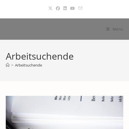
Zum
Inhalt
springen
Menü
Arbeitsuchende
>
Arbeitsuchende