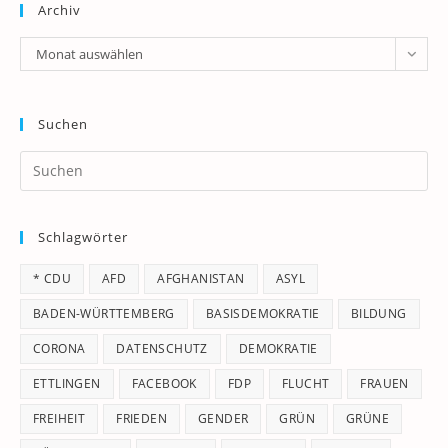
Archiv
Archiv
Monat auswählen
Suchen
Pr
Es
to
Schlagwörter
clo
th
* CDU
AFD
AFGHANISTAN
ASYL
se
pan
BADEN-WÜRTTEMBERG
BASISDEMOKRATIE
BILDUNG
CORONA
DATENSCHUTZ
DEMOKRATIE
ETTLINGEN
FACEBOOK
FDP
FLUCHT
FRAUEN
FREIHEIT
FRIEDEN
GENDER
GRÜN
GRÜNE