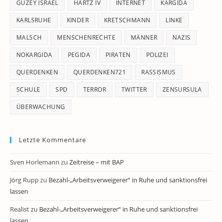
GÜZEY ISRAEL
HARTZ IV
INTERNET
KARGIDA
KARLSRUHE
KINDER
KRETSCHMANN
LINKE
MALSCH
MENSCHENRECHTE
MÄNNER
NAZIS
NOKARGIDA
PEGIDA
PIRATEN
POLIZEI
QUERDENKEN
QUERDENKEN721
RASSISMUS
SCHULE
SPD
TERROR
TWITTER
ZENSURSULA
ÜBERWACHUNG
Letzte Kommentare
Sven Horlemann
zu
Zeitreise – mit BAP
Jörg Rupp
zu
Bezahl-„Arbeitsverweigerer“ in Ruhe und sanktionsfrei
lassen
Realist
zu
Bezahl-„Arbeitsverweigerer“ in Ruhe und sanktionsfrei
lassen