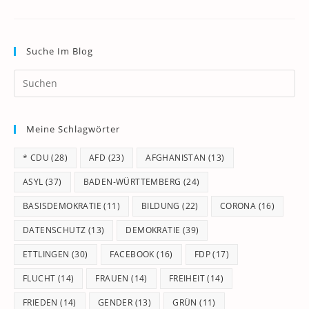
Suche Im Blog
Pr
Es
to
Meine Schlagwörter
clo
th
* CDU
(28)
AFD
(23)
AFGHANISTAN
(13)
se
pan
ASYL
(37)
BADEN-WÜRTTEMBERG
(24)
BASISDEMOKRATIE
(11)
BILDUNG
(22)
CORONA
(16)
DATENSCHUTZ
(13)
DEMOKRATIE
(39)
ETTLINGEN
(30)
FACEBOOK
(16)
FDP
(17)
FLUCHT
(14)
FRAUEN
(14)
FREIHEIT
(14)
FRIEDEN
(14)
GENDER
(13)
GRÜN
(11)